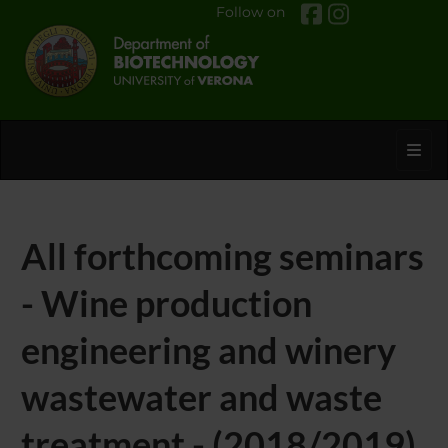
Follow on
Toggl
All forthcoming seminars
- Wine production
engineering and winery
wastewater and waste
treatment - (2018/2019)