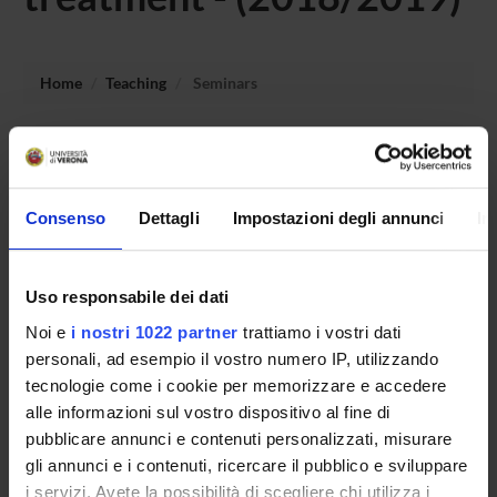
Home
Teaching
Seminars
No recent seminar found relating to teaching Wine
production engineering and winery wastewater and waste
treatment.
Consenso
Dettagli
Impostazioni degli annunci
In
Uso responsabile dei dati
STUDYING
Noi e
i nostri 1022 partner
trattiamo i vostri dati
COURSES
personali, ad esempio il vostro numero IP, utilizzando
tecnologie come i cookie per memorizzare e accedere
PHD PROGRAMMES AND POSTGRADUATE
alle informazioni sul vostro dispositivo al fine di
TRAINING
pubblicare annunci e contenuti personalizzati, misurare
gli annunci e i contenuti, ricercare il pubblico e sviluppare
Contacts
i servizi. Avete la possibilità di scegliere chi utilizza i