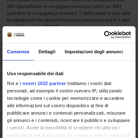
3SH (glutathione-S-conjugate precursor) and Cys-3SH
(cysteine-S- conjugate precursor), T. delbrueckii is only able
to metabolize the glutathionylated precursors and it is also
unable to release 4MMP.
Target of this project is to improve T. delbrueckii C-S lyase
catalytic activity toward cysteine-S-conjugates by means of
a directed evolution approach.
Consenso
Dettagli
Impostazioni degli annunci
In
To this aim we will use a random domain
mutagenesis/recombination method for short fragments
based on the physiological properties of S. cerevisiae
(MORPHING) that randomly introduces mutations in
Uso responsabile dei dati
specific protein segments using overlapping areas to favor
Noi e
i nostri 1022 partner
trattiamo i vostri dati
in vivo splicing and recombination in yeast. In a single step,
personali, ad esempio il vostro numero IP, utilizzando
this approach permits to assemble delimited randomly
tecnologie come i cookie per memorizzare e accedere
mutagenized regions with the remaining, unaltered
alle informazioni sul vostro dispositivo al fine di
fragments of a gene
pubblicare annunci e contenuti personalizzati, misurare
gli annunci e i contenuti, ricercare il pubblico e sviluppare
i servizi. Avete la possibilità di scegliere chi utilizza i
SPONSORS:
vostri dati e per quali scopi. Le vostre scelte in materia di