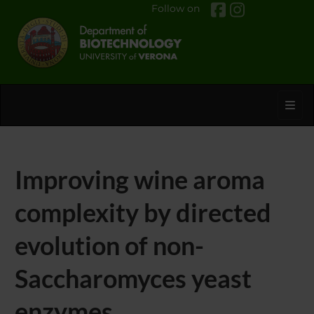
Follow on
Toggl
Improving wine aroma
complexity by directed
evolution of non-
Saccharomyces yeast
enzymes