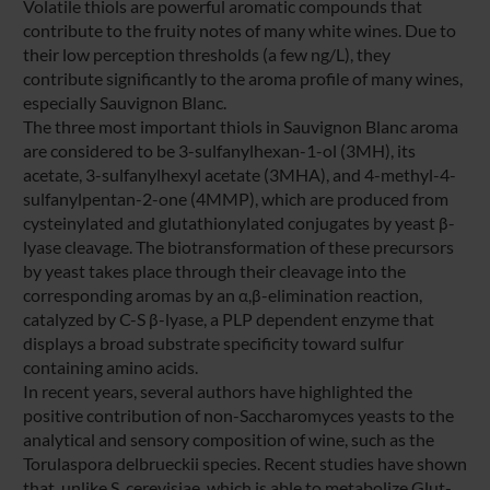
Volatile thiols are powerful aromatic compounds that
contribute to the fruity notes of many white wines. Due to
their low perception thresholds (a few ng/L), they
contribute significantly to the aroma profile of many wines,
especially Sauvignon Blanc.
The three most important thiols in Sauvignon Blanc aroma
are considered to be 3-sulfanylhexan-1-ol (3MH), its
acetate, 3-sulfanylhexyl acetate (3MHA), and 4-methyl-4-
sulfanylpentan-2-one (4MMP), which are produced from
cysteinylated and glutathionylated conjugates by yeast β-
lyase cleavage. The biotransformation of these precursors
by yeast takes place through their cleavage into the
corresponding aromas by an α,β-elimination reaction,
catalyzed by C-S β-lyase, a PLP dependent enzyme that
displays a broad substrate specificity toward sulfur
containing amino acids.
In recent years, several authors have highlighted the
positive contribution of non-Saccharomyces yeasts to the
analytical and sensory composition of wine, such as the
Torulaspora delbrueckii species. Recent studies have shown
that, unlike S. cerevisiae, which is able to metabolize Glut-