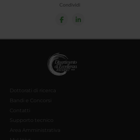
Condividi
Dottorati di ricerca
Bandi e Concorsi
Contatti
Supporto tecnico
Area Amministrativa
MyUnivr