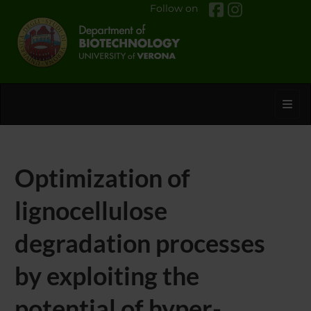
Follow on
Toggl
Optimization of
lignocellulose
degradation processes
by exploiting the
potential of hyper-