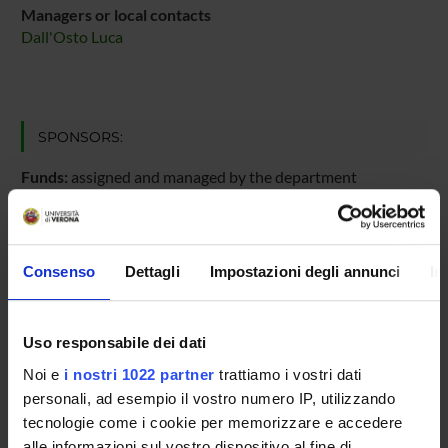
Managers or local contacts
Dall'Osto Luca
SPONSORS:
Funds:
assigned and managed by the department
PROJECT PARTICIPANTS
Consenso
Dettagli
Impostazioni degli annunci
In
Luca Dall'Osto
Full Professor
Uso responsabile dei dati
Noi e
i nostri 1022 partner
trattiamo i vostri dati
personali, ad esempio il vostro numero IP, utilizzando
RESEARCH AREAS INVOLVED IN THE PROJECT
tecnologie come i cookie per memorizzare e accedere
Biotecnologie vegetali
alle informazioni sul vostro dispositivo al fine di