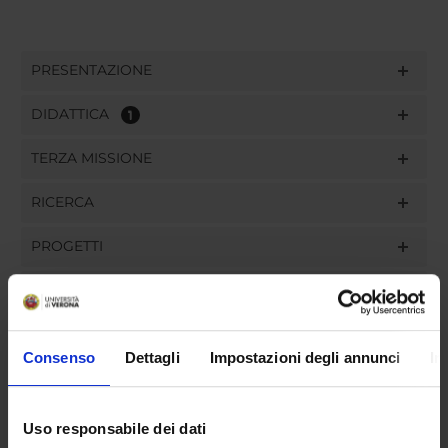
PRESENTAZIONE
DIDATTICA
1
TERZA MISSIONE
RICERCA
PROGETTI
PUBBLICAZIONI
INCARICHI
Consenso
Dettagli
Impostazioni degli annunci
In
Uso responsabile dei dati
ORGANIZZAZIONE