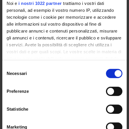
Noi e
i nostri 1022 partner
trattiamo i vostri dati
personali, ad esempio il vostro numero IP, utilizzando
GOVERNANCE
tecnologie come i cookie per memorizzare e accedere
COMMISSIONI
alle informazioni sul vostro dispositivo al fine di
pubblicare annunci e contenuti personalizzati, misurare
UFFICI E STRUTTURE DI SERVIZIO
gli annunci e i contenuti, ricercare il pubblico e sviluppare
i servizi. Avete la possibilità di scegliere chi utilizza i
SERVIZI DI SEGRETERIA STUDENTI
vostri dati e per quali scopi. Le vostre scelte in materia di
privacy sono applicabili solo su questa proprietà digitale
STRUTTURE DEL DIPARTIMENTO
in cui avete effettuato le vostre scelte. È possibile
Selezione
modificare o revocare il proprio consenso in qualsiasi
Necessari
del
BIBLIOTECHE
momento dalla Dichiarazione sui cookie o facendo clic
consenso
sull'icona di attivazione della privacy.
SPIN OFF E AZIENDE
Preferenze
Con il tuo consenso, vorremmo anche:
ALTRE SEDI
raccogliere informazioni sulla tua posizione
Statistiche
geografica, con un'approssimazione di qualche
Contatti
metro,
Persone
Marketing
Identificare il tuo dispositivo, scansionandolo