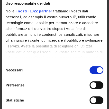
Uso responsabile dei dati
Noi e
i nostri 1022 partner
trattiamo i vostri dati
personali, ad esempio il vostro numero IP, utilizzando
ORGANISATION
tecnologie come i cookie per memorizzare e accedere
alle informazioni sul vostro dispositivo al fine di
GOVERNANCE
pubblicare annunci e contenuti personalizzati, misurare
gli annunci e i contenuti, ricercare il pubblico e sviluppare
COMMITTEES
i servizi. Avete la possibilità di scegliere chi utilizza i
vostri dati e per quali scopi. Le vostre scelte in materia di
DEPARTMENT ADMINISTRATION OFFICES
privacy sono applicabili solo su questa proprietà digitale
STUDENT ADMINISTRATION OFFICES
in cui avete effettuato le vostre scelte. È possibile
Selezione
modificare o revocare il proprio consenso in qualsiasi
Necessari
del
DEPARTMENT FACILITIES
momento dalla Dichiarazione sui cookie o facendo clic
consenso
sull'icona di attivazione della privacy.
Preferenze
LIBRARIES
Con il tuo consenso, vorremmo anche:
SPIN OFF AND COMPANIES
raccogliere informazioni sulla tua posizione
Statistiche
geografica, con un'approssimazione di qualche
ALTRE SEDI