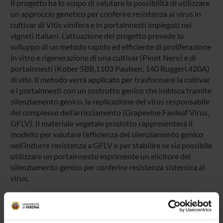
Il progetto ha lo scopo di valutare la possibilità di utilizzare
un approccio genetico per conferire resistenza ai virus in
cultivar di Vitis vinifera e in portainnesti impiegati nei
vigneti italiani. L’attuazione del progetto prevede lo
sviluppo di un metodo rapido ed efficiente di proliferazione
in vitro e rigenerazione di una cultivar (Pinot Nero) e di
portainnesti (Kober 5BB,1103 Paulsen, 140 Ruggeri,420A)
di vite. Il metodo verrà applicato per trasformare la cultivar
e i portainnesti con un costrutto genico che inibisca tramite
silenziamento genico, la replicazione del virus responsabile
del complesso dell’arricciamento (Grapevine Fanleaf Virus,
GFLV). Il materiale vegetale prodotto rappresenterà il
modello per valutare l’efficienza del silenziamento genico
nell’indurre resistenza a GFLV e per stabilire se sia possibile
utilizzare un portainnesto esprimente un elicitore del
silenziamento genico per conferire resistenza sistemica al
virus.
SPONSORS: