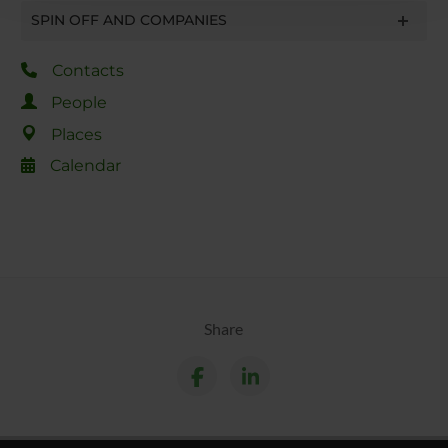
con altre informazioni che hai fornito loro o che hanno
SPIN OFF AND COMPANIES
raccolto dal tuo utilizzo dei loro servizi.
Contacts
People
Places
Calendar
Share