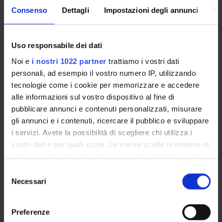
Ateneo
Consenso
Dettagli
Impostazioni degli annunci
In
Funds:
assigned and managed by the department
Syllabus:
COFATENEO - Cofinanziamento Ateneo progetti
di ricerca di Interesse nazionale
Uso responsabile dei dati
Vitroplant S.p.A.
Noi e
i nostri 1022 partner
trattiamo i vostri dati
Funds:
assigned and managed by the department
personali, ad esempio il vostro numero IP, utilizzando
Syllabus:
COFATENEO - Cofinanziamento Ateneo progetti
tecnologie come i cookie per memorizzare e accedere
di ricerca di Interesse nazionale
alle informazioni sul vostro dispositivo al fine di
pubblicare annunci e contenuti personalizzati, misurare
gli annunci e i contenuti, ricercare il pubblico e sviluppare
i servizi. Avete la possibilità di scegliere chi utilizza i
PROJECT PARTICIPANTS
vostri dati e per quali scopi. Le vostre scelte in materia di
Tiziana Pandolfini
privacy sono applicabili solo su questa proprietà digitale
Associate Professor
in cui avete effettuato le vostre scelte. È possibile
Selezione
modificare o revocare il proprio consenso in qualsiasi
Necessari
del
Annalisa Polverari
momento dalla Dichiarazione sui cookie o facendo clic
Associate Professor
consenso
sull'icona di attivazione della privacy.
Preferenze