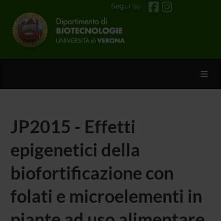
Segui su
Toggl
JP2015 - Effetti
epigenetici della
biofortificazione con
folati e microelementi in
piante ad uso alimentare