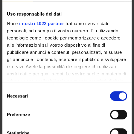
RISULTATI
Questo progetto ha lo scopo di sviluppare formulazioni
Uso responsabile dei dati
innovative di fertilizzanti arricchiti con folati, Se e Zn,
Noi e
i nostri 1022 partner
trattiamo i vostri dati
per la crescita di piante il cui consumo alimentare
personali, ad esempio il vostro numero IP, utilizzando
consenta di modulare efficacemente meccanismi
tecnologie come i cookie per memorizzare e accedere
epigenetici e quindi aprire nuove frontiere di
alle informazioni sul vostro dispositivo al fine di
prevenzione attraverso un’appropriata strategia
pubblicare annunci e contenuti personalizzati, misurare
bioalimentare.
gli annunci e i contenuti, ricercare il pubblico e sviluppare
MAIN PARTNER
i servizi. Avete la possibilità di scegliere chi utilizza i
FABBRICA COOPERATIVA PERFOSFATI CEREA
vostri dati e per quali scopi. Le vostre scelte in materia di
privacy sono applicabili solo su questa proprietà digitale
in cui avete effettuato le vostre scelte. È possibile
Selezione
ENTI FINANZIATORI:
modificare o revocare il proprio consenso in qualsiasi
Necessari
del
momento dalla Dichiarazione sui cookie o facendo clic
consenso
Finanziamento:
assegnato e gestito da un ente esterno
sull'icona di attivazione della privacy.
all'ateneo
Preferenze
Con il tuo consenso, vorremmo anche:
raccogliere informazioni sulla tua posizione
Statistiche