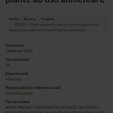
Home
Ricerca
Progetti
JP2015 - Effetti epigenetici della biofortificazione con
folati e microelementi in piante ad uso alimentare
Data inizio
1 febbraio 2016
Durata (mesi)
24
Dipartimenti
Medicina
Responsabili (o referenti locali)
Friso Simonetta
Parole chiave
JOINT PROJECT, EPIGENETICS, FOLATE, SELENIUM,
BIOFORTIFICATION, DNA METHYLATION, FOLIC ACID,