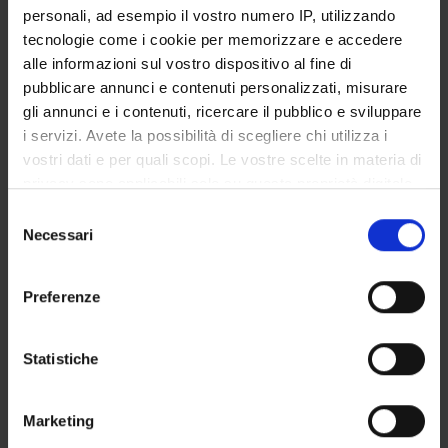
Innovation.
personali, ad esempio il vostro numero IP, utilizzando
tecnologie come i cookie per memorizzare e accedere
alle informazioni sul vostro dispositivo al fine di
pubblicare annunci e contenuti personalizzati, misurare
PROJECT PARTICIPANTS
gli annunci e i contenuti, ricercare il pubblico e sviluppare
Giuseppe Lippi
i servizi. Avete la possibilità di scegliere chi utilizza i
Full Professor
vostri dati e per quali scopi. Le vostre scelte in materia di
privacy sono applicabili solo su questa proprietà digitale
in cui avete effettuato le vostre scelte. È possibile
Selezione
modificare o revocare il proprio consenso in qualsiasi
RESEARCH AREAS INVOLVED IN THE PROJECT
Necessari
del
momento dalla Dichiarazione sui cookie o facendo clic
consenso
Proteomica strutturale, funzionale e di espressione
sull'icona di attivazione della privacy.
Biochemistry & Molecular Biology (DBT)
Preferenze
Con il tuo consenso, vorremmo anche:
Biochimica e Biologia Molecolare
Biochemistry & Molecular Biology (DBT) (DBT)
raccogliere informazioni sulla tua posizione
Statistiche
geografica, con un'approssimazione di qualche
Proteomica strutturale, funzionale e di espressione
metro,
Biochemistry & Molecular Biology (DM) (DM)
Marketing
Identificare il tuo dispositivo, scansionandolo