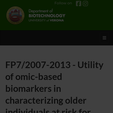
Follow on
Toggl
FP7/2007-2013 - Utility
of omic-based
biomarkers in
characterizing older
individuals at risk for