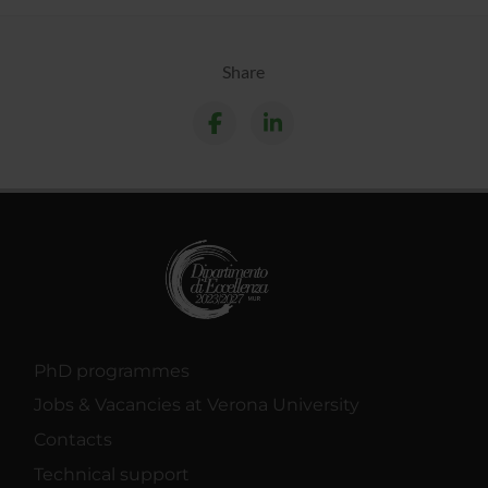
Share
PhD programmes
Jobs & Vacancies at Verona University
Contacts
Technical support