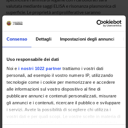
valutata mediante saggi ELISA e risonanza plasmonica di
superficie. Le proprietà antiproliferative saranno
definite su un ampio pannello di linee cellulari umane. La
capacità di legare selettivamente catene oligosaccaridiche
presenti sulla superficie di cellule umane,
tumorali e non, prelievi bioptici, e batteri, sarà determinata
Consenso
Dettagli
Impostazioni degli annunci
In
con tecniche di immunofluorescenza e western blot.
I due gruppi proponenti collaborano da tempo ed hanno
ottenuto risultati di rilievo nello studio di numerose
Uso responsabile dei dati
proteine e, tra queste, di una nuova lectina isolata da
Noi e
i nostri 1022 partner
trattiamo i vostri dati
uova di carpa e denominata Fish Egg Lectin.
personali, ad esempio il vostro numero IP, utilizzando
tecnologie come i cookie per memorizzare e accedere
ENTI FINANZIATORI:
alle informazioni sul vostro dispositivo al fine di
pubblicare annunci e contenuti personalizzati, misurare
Ministero dell'Istruzione dell'Università e della Ricerca
gli annunci e i contenuti, ricercare il pubblico e sviluppare
Finanziamento:
assegnato e gestito da un ente esterno
i servizi. Avete la possibilità di scegliere chi utilizza i
all'ateneo
vostri dati e per quali scopi. Le vostre scelte in materia di
Programma:
FINANZMIUR - Finanziamento MIUR per la
privacy sono applicabili solo su questa proprietà digitale
ricerca