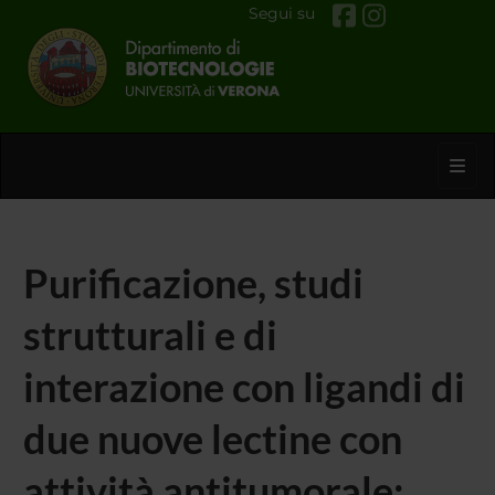
Segui su
Toggl
Purificazione, studi
strutturali e di
interazione con ligandi di
due nuove lectine con
attività antitumorale: