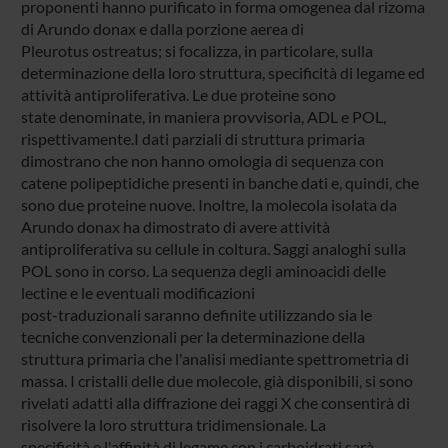
proponenti hanno purificato in forma omogenea dal rizoma
di Arundo donax e dalla porzione aerea di
Pleurotus ostreatus; si focalizza, in particolare, sulla
determinazione della loro struttura, specificità di legame ed
attività antiproliferativa. Le due proteine sono
state denominate, in maniera provvisoria, ADL e POL,
rispettivamente.I dati parziali di struttura primaria
dimostrano che non hanno omologia di sequenza con
catene polipeptidiche presenti in banche dati e, quindi, che
sono due proteine nuove. Inoltre, la molecola isolata da
Arundo donax ha dimostrato di avere attività
antiproliferativa su cellule in coltura. Saggi analoghi sulla
POL sono in corso. La sequenza degli aminoacidi delle
lectine e le eventuali modificazioni
post-traduzionali saranno definite utilizzando sia le
tecniche convenzionali per la determinazione della
struttura primaria che l'analisi mediante spettrometria di
massa. I cristalli delle due molecole, già disponibili, si sono
rivelati adatti alla diffrazione dei raggi X che consentirà di
risolvere la loro struttura tridimensionale. La
specificità e l'affinità di legame con i carboidrati sarà