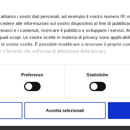
NSORS:
VALUTATO
Funds:
assigned and managed by the de
rattiamo i vostri dati personali, ad esempio il vostro numero IP, 
IVAMENTE
dere alle informazioni sul vostro dispositivo al fine di pubblica
nunci e i contenuti, ricercare il pubblico e sviluppare i servizi. A
r quali scopi. Le vostre scelte in materia di privacy sono applicabi
ECT PARTICIPANTS
to le vostre scelte. È possibile modificare o revocare il proprio 
 o facendo clic sull'icona di attivazione della privacy.
Ballottari
Full Professor
Roberto 
mo anche:
oni sulla tua posizione geografica, con un'approssimazione di qu
Preferenze
Statistiche
RCH AREAS INVOLVED IN THE PROJECT
spositivo, scansionandolo attivamente alla ricerca di caratteristich
nologie vegetali
aborati i tuoi dati personali e imposta le tue preferenze nella
s
Sciences
consenso in qualsiasi momento dalla Dichiarazione sui cookie.
Accetta selezionati
nalizzare contenuti ed annunci, per fornire funzionalità dei socia
inoltre informazioni sul modo in cui utilizzi il nostro sito con i n