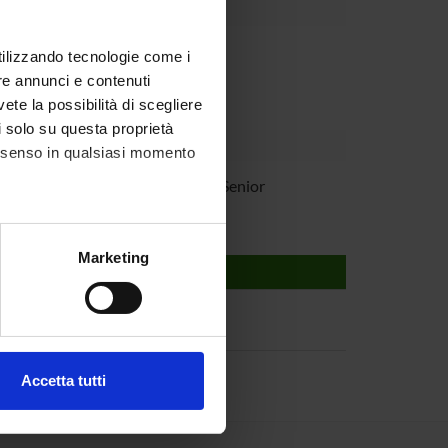
partment
utilizzando tecnologie come i
re annunci e contenuti
vete la possibilità di scegliere
li solo su questa proprietà
consenso in qualsiasi momento
Bassi
Studioso Senior
alche metro,
Marketing
e specifiche (impronte
ezione dettagli
. Puoi
Accetta tutti
l media e per analizzare il
ostri partner che si occupano