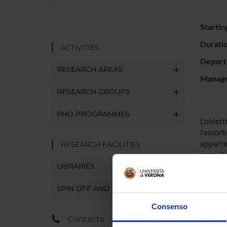
Startin
Durati
ACTIVITIES
Depart
RESEARCH AREAS
Manager
RESEARCH GROUPS
PHD PROGRAMMES
L’obiet
l’assorb
apparten
RESEARCH FACILITIES
capacità
caroteno
LIBRARIES
quindi 
signific
SPIN OFF AND COMPANIES
e spettr
Consenso
Contacts