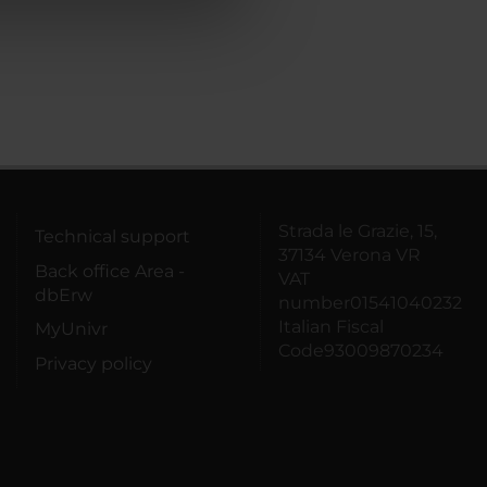
azioni che hai fornito loro o
Strada le Grazie, 15,
Technical support
37134 Verona VR
Back office Area -
VAT
dbErw
number01541040232
Italian Fiscal
MyUnivr
Code93009870234
Privacy policy