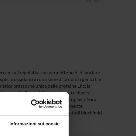
meccanismi regolativi che permettono di bilanciare
pecie ossidanti in una serie di prodotti genici Lhc
ristica pressoché unica delle proteine Lhc: la
4 molecole di clorofilla a+b e quattro diversi
e possono essere purificate dai cloroplasti. Sarà
iche di diversi organismi evolutivamente
oro caratteristiche funzionali con metodi biochimici
Informazioni sui cookie