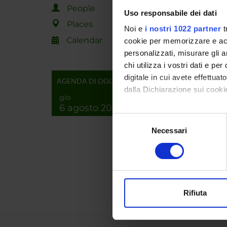
SPO
People
Uso responsabile dei dati
Places
FIRB 
Noi e
i nostri 1022 partner
t
POSIT
Calendar
cookie per memorizzare e acce
personalizzati, misurare gli an
chi utilizza i vostri dati e pe
PROJ
digitale in cui avete effettua
AGENDA DI OGGI
dalla Dichiarazione sui cookie
Matteo 
gio
6 agosto 2026
Con il tuo consenso, vorrem
Selezione
raccogliere informazi
Necessari
del
RESEA
Identificare il tuo di
consenso
digitali).
Biotec
Approfondisci come vengono el
Plant 
modificare o ritirare il tuo 
Rifiuta
Utilizziamo i cookie per perso
nostro traffico. Condividiamo 