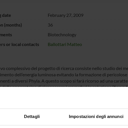
g date
February 27, 2009
on (months)
36
ments
Biotechnology
s or local contacts
Ballottari Matteo
tivo complessivo del progetto di ricerca consiste nello studio dei 
imento dell’energia luminosa evitando la formazione di pericolose s
enti a diversi Phyla. A questo scopo si farà ricorso ad una caratte
 delle apoproteine di riconoscere i cromofori in soluzione (fino a 1
idi) e ripiegarsi a formare oloproteine indistinguibili da quelle ch
possibile ottenere numerose proteine a partire dalle sequenze gen
ativi attraverso la loro sovra-espressione in batteri e studiare le l
oscopici.
Dettagli
Impostazioni degli annunci