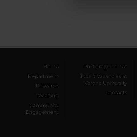
di analisi dei dati web, pubbl
che hanno raccolto dal tuo uti
Home
PhD programmes
Department
Jobs & Vacancies at
Verona University
Research
Contacts
Teaching
Community
Engagement