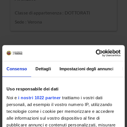
Classe di appartenenza : DOTTORATI
Sede : Verona
CORSI A ESAURIMENTO
Consenso
Dettagli
Impostazioni degli annunci
In
I corsi di studio ad esaurimento sono percorsi formativi
che non prevedono l'apertura di nuove iscrizioni. Gli stessi
restano attivi esclusivamente per consentire agli iscritti
Uso responsabile dei dati
negli anni accademici precedenti di completare il proprio
percorso formativo. Tali corsi saranno successivamente
Noi e
i nostri 1022 partner
trattiamo i vostri dati
disattivati.
personali, ad esempio il vostro numero IP, utilizzando
tecnologie come i cookie per memorizzare e accedere
CORSO A ESAURIMENTO
alle informazioni sul vostro dispositivo al fine di
pubblicare annunci e contenuti personalizzati, misurare