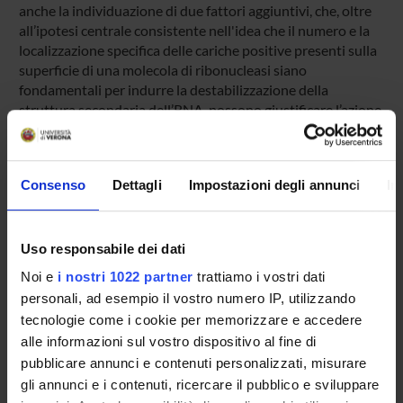
anche la individuazione di due fattori aggiuntivi, che, oltre
all’ipotesi centrale consistente nell'idea che il numero e la
localizzazione specifica delle cariche positive presenti sulla
superficie di una molecola di ribonucleasi siano
fondamentali per indurre la destabilizzazione della
struttura secondaria dell’RNA, possono giustificare l’azione
di ribonucleasi dimeriche o, più in generale, oligomeriche
sull’RNA a doppia elica.
Infine, il chiarimento della struttura molecolare degli
Consenso
Dettagli
Impostazioni degli annunci
In
oligomeri della RNasi A potrebbe permetterci di
interpretare meccanicisticamente alcune loro attività
biologiche, lo studio delle quali è stato attualmente iniziato
da parte della nostra Unità Operativa.
Uso responsabile dei dati
Noi e
i nostri 1022 partner
trattiamo i vostri dati
personali, ad esempio il vostro numero IP, utilizzando
SPONSORS:
tecnologie come i cookie per memorizzare e accedere
alle informazioni sul vostro dispositivo al fine di
Ministero dell'Istruzione dell'Università e della Ricerca
Funds:
assigned and managed by the department
pubblicare annunci e contenuti personalizzati, misurare
Syllabus:
COFIN - Progetti di Ricerca di Interesse
gli annunci e i contenuti, ricercare il pubblico e sviluppare
Nazionale