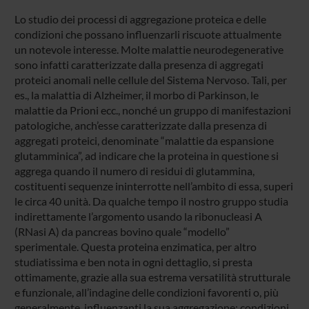
Lo studio dei processi di aggregazione proteica e delle
condizioni che possano influenzarli riscuote attualmente
un notevole interesse. Molte malattie neurodegenerative
sono infatti caratterizzate dalla presenza di aggregati
proteici anomali nelle cellule del Sistema Nervoso. Tali, per
es., la malattia di Alzheimer, il morbo di Parkinson, le
malattie da Prioni ecc., nonché un gruppo di manifestazioni
patologiche, anch’esse caratterizzate dalla presenza di
aggregati proteici, denominate “malattie da espansione
glutamminica”, ad indicare che la proteina in questione si
aggrega quando il numero di residui di glutammina,
costituenti sequenze ininterrotte nell’ambito di essa, superi
le circa 40 unità. Da qualche tempo il nostro gruppo studia
indirettamente l’argomento usando la ribonucleasi A
(RNasi A) da pancreas bovino quale “modello”
sperimentale. Questa proteina enzimatica, per altro
studiatissima e ben nota in ogni dettaglio, si presta
ottimamente, grazie alla sua estrema versatilità strutturale
e funzionale, all’indagine delle condizioni favorenti o, più
generalmente, influenzanti la sua aggregazione; condizioni