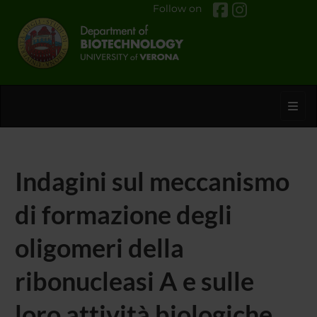
Follow on
Toggl
Indagini sul meccanismo
di formazione degli
oligomeri della
ribonucleasi A e sulle
loro attività biologiche