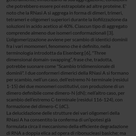
che potrebbero essere poi estrapolate ad altre proteine. E'
noto che la RNasi A si aggrega in forma di dimeri, trimeri,
tetrameri e oligomeri superiori durante la liofilizzazione da
soluzioni in acido acetico al 40%. Ciascun tipo di aggregato
comprende almeno due isomeri conformazionali [3].
L’oligomerizzazione avviene per scambio di identici dominii
fra i vari momomeri, fenomeno che è definito, nella
terminologia introdotta da Eisenberg [6], "Three
dimensional domain-swapping”, frase che, tradotta,
potrebbe suonare come "Scambio tridimensionale di
dominii". I due conformeri dimerici della RNasi A si formano
per scambio, nell’un caso, dell'estremo N-terminale (residui
1-15) dei due monomeri costitutivi, con produzione di un
dimero definibile come dimero-N (dN); nell’altro caso, per
scambio dell’estremo C-terminale (residui 116-124), con
formazione del dimero-C (dC).
La delucidazione delle strutture dei vari oligomeri della
RNasi A ha consentito la conferma di un’ipotesi già
formulata circa il meccanismo della efficiente degradazione
di RNA a doppia elica ad opera di ribonucleasi basiche; ma