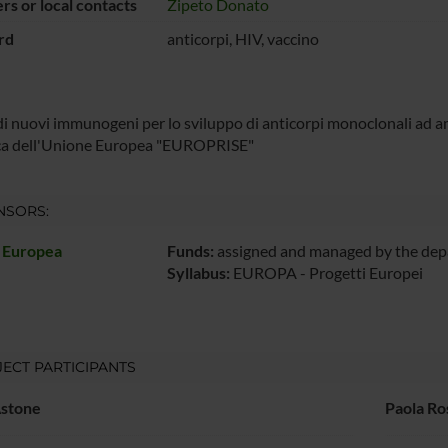
s or local contacts
Zipeto Donato
rd
anticorpi, HIV, vaccino
di nuovi immunogeni per lo sviluppo di anticorpi monoclonali ad a
rca dell'Unione Europea "EUROPRISE"
NSORS:
 Europea
Funds:
assigned and managed by the de
Syllabus:
EUROPA - Progetti Europei
ECT PARTICIPANTS
Astone
Paola Ros