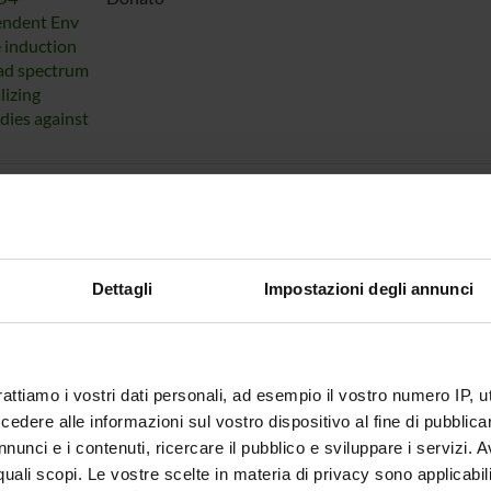
endent Env
e induction
ad spectrum
lizing
dies against
 associates
Turci, Marco; Racchiolli, Pierpaolo; Ziglio, Serena; 
nv and
ses HIV-1
vity
Dettagli
Impostazioni degli annunci
n complexes
Astone, Dalila; Rossolillo, Paola; Matucci, Andrea; Ra
D4-
Donato
endene Env
e induction
rattiamo i vostri dati personali, ad esempio il vostro numero IP, 
ad spectrum
lizing
dere alle informazioni sul vostro dispositivo al fine di pubblica
dies against
nunci e i contenuti, ricercare il pubblico e sviluppare i servizi. A
r quali scopi. Le vostre scelte in materia di privacy sono applicabi