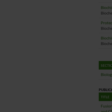
Biochi
Bioch
Proteo
Bioche
Biochi
Bioche
SECTI
Biolog
PUBLIC
TITLE
Fusio
and C