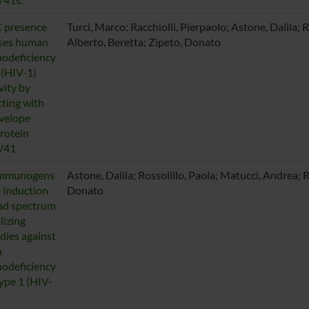
 presence
Turci, Marco; Racchiolli, Pierpaolo; Astone, Dalila; 
ases human
Alberto, Beretta; Zipeto, Donato
odeficiency
 (HIV-1)
vity by
cting with
velope
rotein
/41
mmunogens
Astone, Dalila; Rossolillo, Paola; Matucci, Andrea; Ra
e induction
Donato
ad spectrum
lizing
dies against
n
odeficiency
type 1 (HIV-