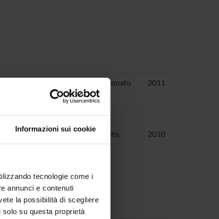
Astone, Dalila; Blanco, A.; Zipeto, Donato
2011
Informazioni sui cookie
cchiolli, Pierpaolo; Cara, A.; Zipeto,
2010
utilizzando tecnologie come i
re annunci e contenuti
vete la possibilità di scegliere
li solo su questa proprietà