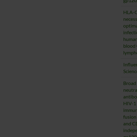
gp120
HLA-C
necess
optima
infecti
human
blood
lymph
Influe
Scienc
Broad
neutra
antibo
HIV-1 
immun
fusion
and C
indep
gp120