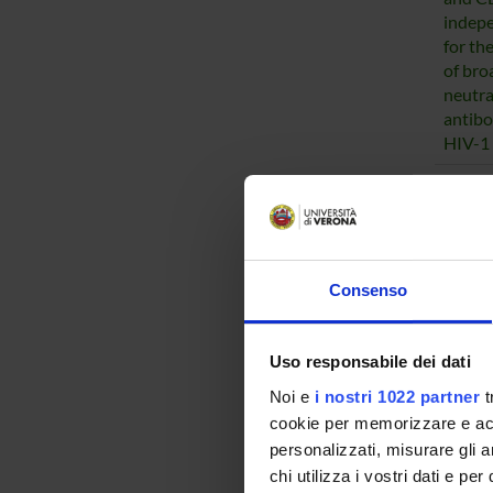
indep
for th
of bro
neutra
antibo
HIV-1
HLA-C
with E
Increa
infecti
Consenso
Fusio
and C
indep
Uso responsabile dei dati
for th
Noi e
i nostri 1022 partner
t
of bro
neutra
cookie per memorizzare e acce
antibo
personalizzati, misurare gli an
HIV-1
chi utilizza i vostri dati e pe