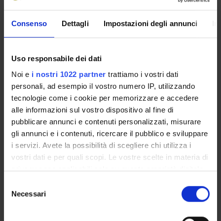
Consenso
Dettagli
Impostazioni degli annunci
In
AREE DI RICERCA COINVOLTE DAL PROGETTO
Biotecnologie vegetali
Plant Sciences
Uso responsabile dei dati
Noi e
i nostri 1022 partner
trattiamo i vostri dati
personali, ad esempio il vostro numero IP, utilizzando
tecnologie come i cookie per memorizzare e accedere
alle informazioni sul vostro dispositivo al fine di
ATTIVITÀ
pubblicare annunci e contenuti personalizzati, misurare
gli annunci e i contenuti, ricercare il pubblico e sviluppare
AREE DI RICERCA
i servizi. Avete la possibilità di scegliere chi utilizza i
vostri dati e per quali scopi. Le vostre scelte in materia di
GRUPPI DI RICERCA
privacy sono applicabili solo su questa proprietà digitale
DOTTORATI DI RICERCA
in cui avete effettuato le vostre scelte. È possibile
Selezione
modificare o revocare il proprio consenso in qualsiasi
Necessari
del
STRUTTURE
momento dalla Dichiarazione sui cookie o facendo clic
consenso
sull'icona di attivazione della privacy.