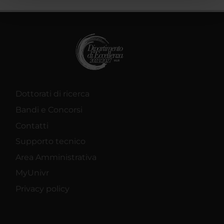
pubblicità e social media, i quali potrebbero combinarle
con altre informazioni che hai fornito loro o che hanno
raccolto dal tuo utilizzo dei loro servizi.
Dottorati di ricerca
Bandi e Concorsi
Contatti
Supporto tecnico
Area Amministrativa
MyUnivr
Privacy policy