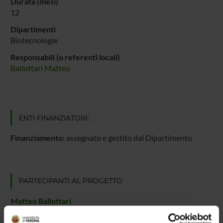
Durata (mesi)
12
Dipartimenti
Biotecnologie
Responsabili (o referenti locali)
Ballottari Matteo
ENTI FINANZIATORI:
Finanziamento:
assegnato e gestito dal Dipartimento
PARTECIPANTI AL PROGETTO
Matteo Ballottari
Professore ordinario