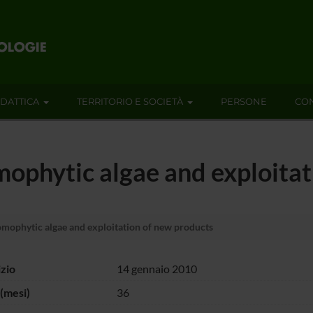
IDATTICA
TERRITORIO E SOCIETÀ
PERSONE
CON
mophytic algae and exploitat
mophytic algae and exploitation of new products
izio
14 gennaio 2010
(mesi)
36