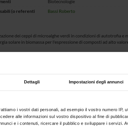
menti
Biotecnologie
abili (o referenti
Bassi Roberto
azione dei ceppi di microalghe verdi in condizioni di autotrofia e 
ergia solare in biomassa per l'espressione di composti ad alto valo
 FINANZIATORI:
ALUTATI
Finanziamento:
assegnato e gestito dal 
IVAMENTE
Programma:
EUROPA - Progetti Europei
Dettagli
Impostazioni degli annunci
ECIPANTI AL PROGETTO
rattiamo i vostri dati personali, ad esempio il vostro numero IP, 
dere alle informazioni sul vostro dispositivo al fine di pubblica
 Bassi
Studioso Senior
nunci e i contenuti, ricercare il pubblico e sviluppare i servizi. A