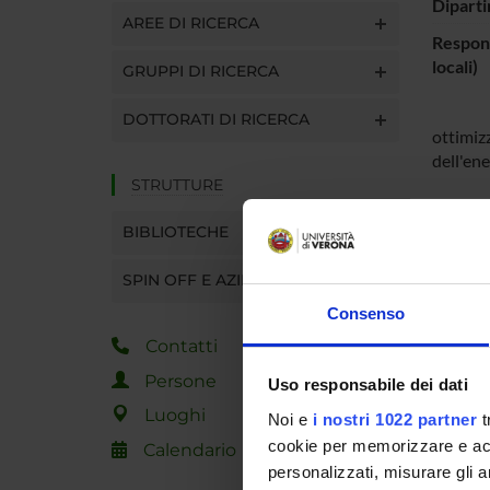
Diparti
AREE DI RICERCA
Respons
locali)
GRUPPI DI RICERCA
DOTTORATI DI RICERCA
ottimizz
dell'en
STRUTTURE
BIBLIOTECHE
ENTI
7PQ V
SPIN OFF E AZIENDE
POSIT
Consenso
Contatti
Persone
Uso responsabile dei dati
PART
Luoghi
Noi e
i nostri 1022 partner
t
cookie per memorizzare e acce
Roberto
Calendario
personalizzati, misurare gli an