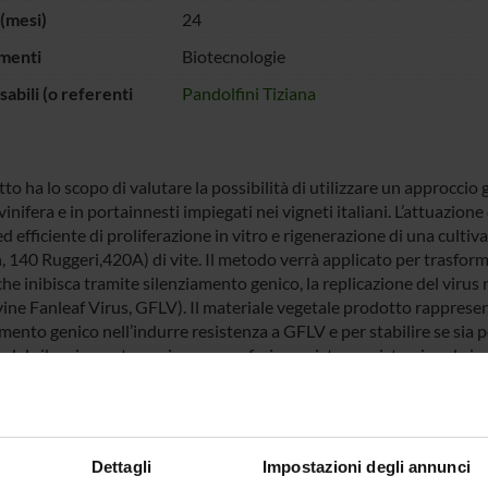
(mesi)
24
menti
Biotecnologie
abili (o referenti
Pandolfini Tiziana
tto ha lo scopo di valutare la possibilità di utilizzare un approccio 
 vinifera e in portainnesti impiegati nei vigneti italiani. L’attuazi
d efficiente di proliferazione in vitro e rigenerazione di una cult
 140 Ruggeri,420A) di vite. Il metodo verrà applicato per trasforma
he inibisca tramite silenziamento genico, la replicazione del virus
ne Fanleaf Virus, GFLV). Il materiale vegetale prodotto rappresente
mento genico nell’indurre resistenza a GFLV e per stabilire se sia 
e del silenziamento genico per conferire resistenza sistemica al viru
 FINANZIATORI:
Dettagli
Impostazioni degli annunci
Finanziamento:
assegnato e gestito dal 