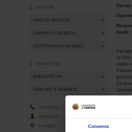
Durata 
ATTIVITÀ
Diparti
AREE DI RICERCA
Respons
locali)
GRUPPI DI RICERCA
DOTTORATI DI RICERCA
Il proge
di Vitis
rapido e
STRUTTURE
Paulsen,
BIBLIOTECHE
genico c
(Grapevi
SPIN OFF E AZIENDE
silenzia
elicitor
Contatti
ENTI
Persone
Luoghi
Consenso
Ateneo