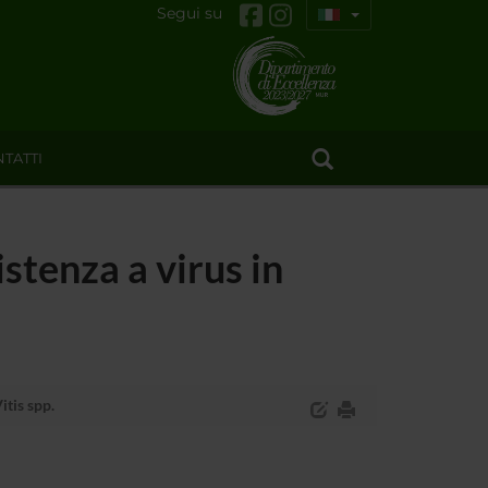
Segui su
TATTI
stenza a virus in
itis spp.