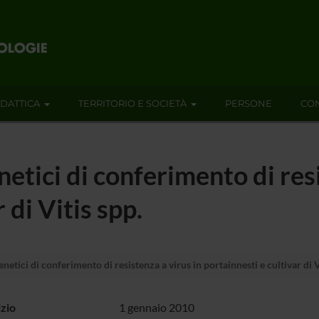
IDATTICA
TERRITORIO E SOCIETÀ
PERSONE
CON
etici di conferimento di resi
 di Vitis spp.
etici di conferimento di resistenza a virus in portainnesti e cultivar di V
izio
1 gennaio 2010