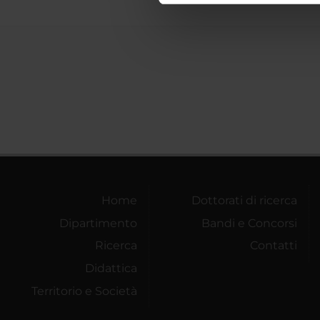
di analisi dei dati web, pubbl
che hanno raccolto dal tuo uti
Home
Dottorati di ricerca
Dipartimento
Bandi e Concorsi
Ricerca
Contatti
Didattica
Territorio e Società