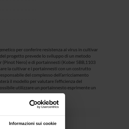
genetico per conferire resistenza ai virus in cultivar
one del progetto prevede lo sviluppo di un metodo
ivar (Pinot Nero) e di portainnesti (Kober 5BB,1103
re la cultivar e i portainnesti con un costrutto
 responsabile del complesso dell’arricciamento
rà il modello per valutare l’efficienza del
possibile utilizzare un portainnesto esprimente un
s.
Informazioni sui cookie
Dipartimento