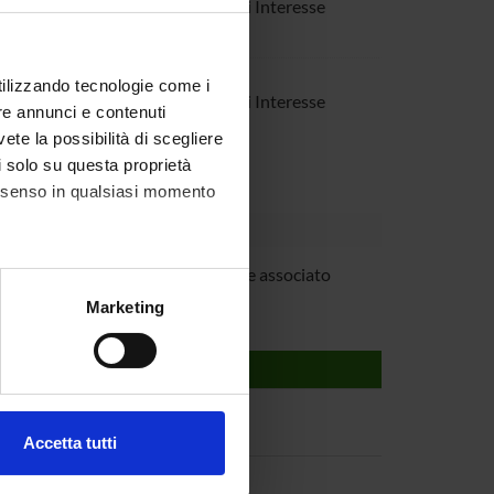
o Ateneo progetti di ricerca di Interesse
Dipartimento
utilizzando tecnologie come i
o Ateneo progetti di ricerca di Interesse
re annunci e contenuti
vete la possibilità di scegliere
li solo su questa proprietà
consenso in qualsiasi momento
 Polverari
Professore associato
alche metro,
Marketing
e specifiche (impronte
ezione dettagli
. Puoi
Accetta tutti
l media e per analizzare il
ostri partner che si occupano