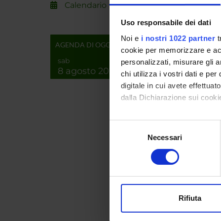
Calendario
Uso responsabile dei dati
Vitropl
Noi e
i nostri 1022 partner
t
AGENDA DI OGGI
cookie per memorizzare e acce
sab
personalizzati, misurare gli an
8 agosto 2026
chi utilizza i vostri dati e pe
digitale in cui avete effettua
dalla Dichiarazione sui cookie
PART
Con il tuo consenso, vorrem
Tiziana
Selezione
raccogliere informazi
Necessari
del
Identificare il tuo di
consenso
digitali).
AREE 
Approfondisci come vengono el
Biotec
modificare o ritirare il tuo 
Plant 
Rifiuta
Utilizziamo i cookie per perso
nostro traffico. Condividiamo 