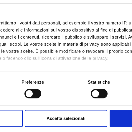
Programma:
COFATENEO - Cofinanziament
nazionale
ant S.p.A.
Finanziamento:
assegnato e gestito dal 
rattiamo i vostri dati personali, ad esempio il vostro numero IP, 
Programma:
COFATENEO - Cofinanziament
dere alle informazioni sul vostro dispositivo al fine di pubblica
nazionale
nunci e i contenuti, ricercare il pubblico e sviluppare i servizi. A
r quali scopi. Le vostre scelte in materia di privacy sono applicabi
to le vostre scelte. È possibile modificare o revocare il proprio 
 o facendo clic sull'icona di attivazione della privacy.
ECIPANTI AL PROGETTO
mo anche:
 Pandolfini
Professore associato
Annalisa
oni sulla tua posizione geografica, con un'approssimazione di qu
Preferenze
Statistiche
spositivo, scansionandolo attivamente alla ricerca di caratteristich
DI RICERCA COINVOLTE DAL PROGETTO
aborati i tuoi dati personali e imposta le tue preferenze nella
s
nologie vegetali
consenso in qualsiasi momento dalla Dichiarazione sui cookie.
Sciences
Accetta selezionati
nalizzare contenuti ed annunci, per fornire funzionalità dei socia
inoltre informazioni sul modo in cui utilizzi il nostro sito con i n