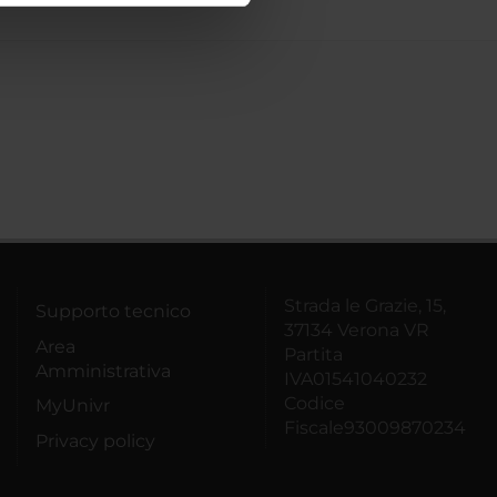
azioni che hai fornito loro o
Strada le Grazie, 15,
Supporto tecnico
37134 Verona VR
Area
Partita
Amministrativa
IVA01541040232
Codice
MyUnivr
Fiscale93009870234
Privacy policy