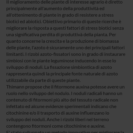
Il miglioramento delle piante di interesse agrario è diretto
principalmente all'aumento della produttività ed
all'ottenimento di piante in grado di resistere a stress
biotici ed abiotici. Obiettivo primario di queste ricerche è
migliorare la risposta a questi fattori di stress biotici senza
una significativa perdita di produttivà della pianta. Per
quanto concerne la crescita e la produzione di biomassa
delle piante, l'azoto è sicuramente uno dei principali fattori
limitanti. I rizobi azoto-fissatori sono in grado di instaurare
simbiosi con le piante leguminose inducendo in esse lo
sviluppo di noduli. La fissazione simbiontica di azoto
rappresenta quindi la principale fonte naturale di azoto
utilizzabile da parte di queste piante.
Thimann propose che il fitormone auxina potesse avere un
ruolo nello sviluppo del nodulo. I noduli radicali hanno un
contenuto di fitormoni più alto del tessuto radicale non
infettato ed alcune evidenze sperimentali indicano che
citochinine e/o il trasporto di auxine influenzano lo
sviluppo dei noduli. Anche i rizobi liberi nel terreno
contengono fitormoni come citochinine e auxine.
E' stato sviluppato un metodo innovativo per migliorare la