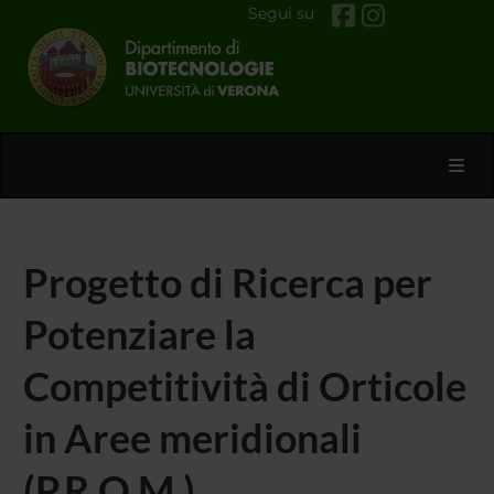
Segui su
Toggl
Progetto di Ricerca per
Potenziare la
Competitività di Orticole
in Aree meridionali
(P.R.O.M.)