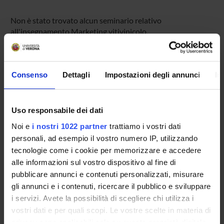
Non è stato trovato alcun seminario relativo
all'insegnamento Marketing vitivinicolo.
Consenso
Dettagli
Impostazioni degli annunci
In
OFFERTA FORMATIVA
CORSI DI STUDIO
Uso responsabile dei dati
DOTTORATI DI RICERCA E FORMAZIONE
Noi e
i nostri 1022 partner
trattiamo i vostri dati
SUPERIORE
personali, ad esempio il vostro numero IP, utilizzando
tecnologie come i cookie per memorizzare e accedere
Contatti
alle informazioni sul vostro dispositivo al fine di
Persone
pubblicare annunci e contenuti personalizzati, misurare
Luoghi
gli annunci e i contenuti, ricercare il pubblico e sviluppare
i servizi. Avete la possibilità di scegliere chi utilizza i
Calendario
vostri dati e per quali scopi. Le vostre scelte in materia di
privacy sono applicabili solo su questa proprietà digitale