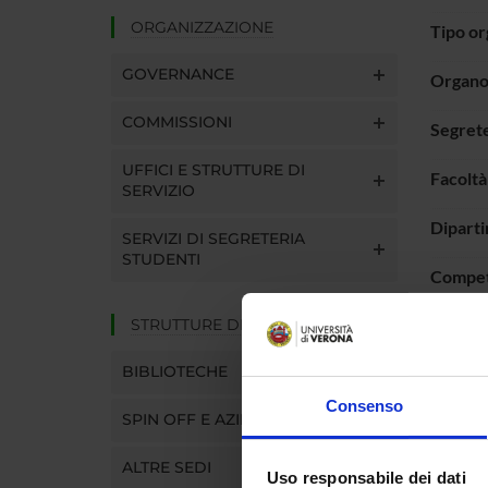
ORGANIZZAZIONE
Tipo o
GOVERNANCE
Organo 
COMMISSIONI
Segrete
UFFICI E STRUTTURE DI
Facoltà
SERVIZIO
Dipart
SERVIZI DI SEGRETERIA
STUDENTI
Compe
STRUTTURE DEL DIPARTIMENTO
BIBLIOTECHE
Consenso
SPIN OFF E AZIENDE
ALTRE SEDI
Uso responsabile dei dati