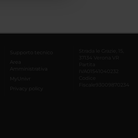
Strada le Grazie, 15,
Supporto tecnico
37134 Verona VR
Area
Partita
Amministrativa
IVA01541040232
Codice
MyUnivr
Fiscale93009870234
Privacy policy