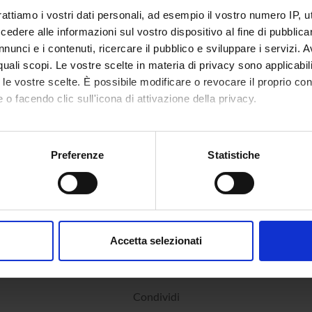
rattiamo i vostri dati personali, ad esempio il vostro numero IP, 
Sedute e Verbali
onenti
dere alle informazioni sul vostro dispositivo al fine di pubblica
nunci e i contenuti, ricercare il pubblico e sviluppare i servizi. A
r quali scopi. Le vostre scelte in materia di privacy sono applicabi
ola Antonucci
Componente
Vincenzo
to le vostre scelte. È possibile modificare o revocare il proprio 
 o facendo clic sull'icona di attivazione della privacy.
dra Astegno
Componente
Rossella 
mo anche:
esani
Componente
Andrea Ve
oni sulla tua posizione geografica, con un'approssimazione di qu
Preferenze
Statistiche
ra Maria Bossi
Componente
spositivo, scansionandolo attivamente alla ricerca di caratteristich
aborati i tuoi dati personali e imposta le tue preferenze nella
s
consenso in qualsiasi momento dalla Dichiarazione sui cookie.
Accetta selezionati
nalizzare contenuti ed annunci, per fornire funzionalità dei socia
inoltre informazioni sul modo in cui utilizzi il nostro sito con i n
icità e social media, i quali potrebbero combinarle con altre inform
Condividi
lizzo dei loro servizi.