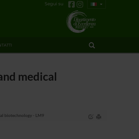
Segui su
TATTI
and medical
al biotechnology - LM9