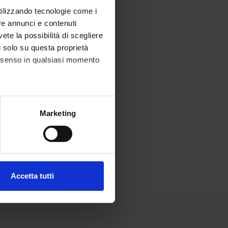
utilizzando tecnologie come i
re annunci e contenuti
vete la possibilità di scegliere
li solo su questa proprietà
 Corbo
Componente
consenso in qualsiasi momento
Gottardo
Componente
ttori
Componente
alche metro,
Marketing
e specifiche (impronte
ezione dettagli
. Puoi
Accetta tutti
l media e per analizzare il
ostri partner che si occupano
azioni che hai fornito loro o