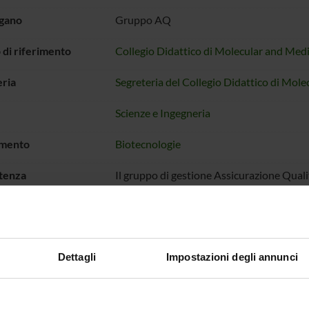
rgano
Gruppo AQ
di riferimento
Collegio Didattico di Molecular and Med
ria
Segreteria del Collegio Didattico di Mol
Scienze e Ingegneria
imento
Biotecnologie
tenza
Il gruppo di gestione Assicurazione Qualit
l'efficacia complessiva della gestione dell
finalizzati al miglioramento del corso di 
raggiungimento degli obiettivi prefissati
Assicurazione della Qualità
di Ateneo
.
Dettagli
Impostazioni degli annunci