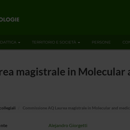
IDATTICA
TERRITORIO E SOCIETÀ
PERSONE
CON
a magistrale in Molecular 
ollegiali
Commissione AQ Laurea magistrale in Molecular and medic
ente
Alejandro Giorgetti