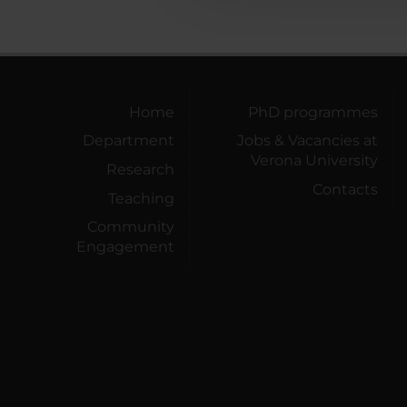
Home
PhD programmes
Department
Jobs & Vacancies at
Verona University
Research
Contacts
Teaching
Community
Engagement