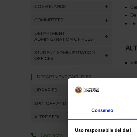
GOVERNANCE
Cen
Dep
COMMITTEES
Dep
DEPARTMENT
ADMINISTRATION OFFICES
ALT
STUDENT ADMINISTRATION
OFFICES
Vil
DEPARTMENT FACILITIES
LIBRARIES
SPIN OFF AND COMPANIES
Consenso
ALTRE SEDI
Uso responsabile dei dati
Contacts