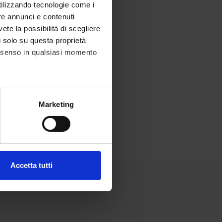
utilizzando tecnologie come i
re annunci e contenuti
vete la possibilità di scegliere
li solo su questa proprietà
consenso in qualsiasi momento
alche metro,
Marketing
e specifiche (impronte
ezione dettagli
. Puoi
Accetta tutti
l media e per analizzare il
ostri partner che si occupano
azioni che hai fornito loro o