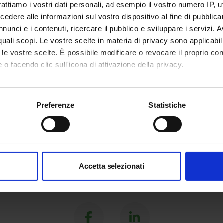
rattiamo i vostri dati personali, ad esempio il vostro numero IP, 
dere alle informazioni sul vostro dispositivo al fine di pubblica
nunci e i contenuti, ricercare il pubblico e sviluppare i servizi. A
r quali scopi. Le vostre scelte in materia di privacy sono applicabi
to le vostre scelte. È possibile modificare o revocare il proprio 
 o facendo clic sull'icona di attivazione della privacy.
mo anche:
oni sulla tua posizione geografica, con un'approssimazione di qu
Preferenze
Statistiche
spositivo, scansionandolo attivamente alla ricerca di caratteristich
aborati i tuoi dati personali e imposta le tue preferenze nella
s
consenso in qualsiasi momento dalla Dichiarazione sui cookie.
Accetta selezionati
nalizzare contenuti ed annunci, per fornire funzionalità dei socia
inoltre informazioni sul modo in cui utilizzi il nostro sito con i n
Share
icità e social media, i quali potrebbero combinarle con altre inform
lizzo dei loro servizi.