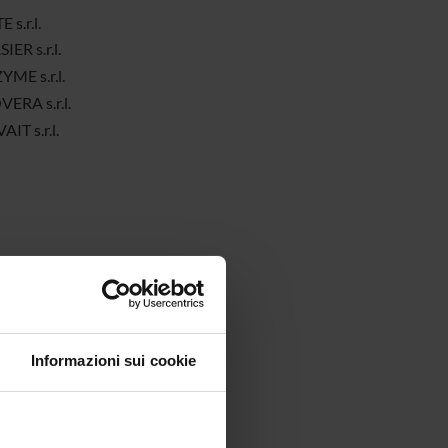
 s.r.l.
IER s.r.l.
ME s.r.l.
ERA s.r.l.
IT s.r.l.
Informazioni sui cookie