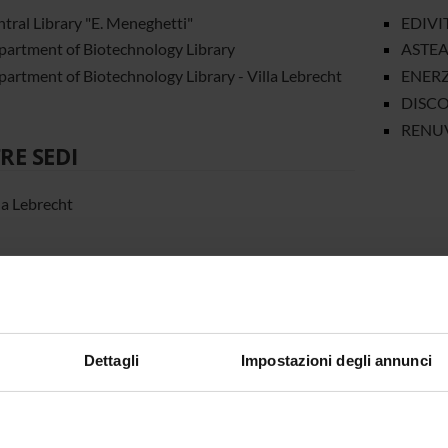
tral Library "E. Meneghetti"
EDIVITE
artment of Biotechnology Library
ASTEAS
artment of Biotechnology Library - Villa Lebrecht
ENERZY
DISCOV
RENUVA
RE SEDI
la Lebrecht
Dettagli
Impostazioni degli annunci