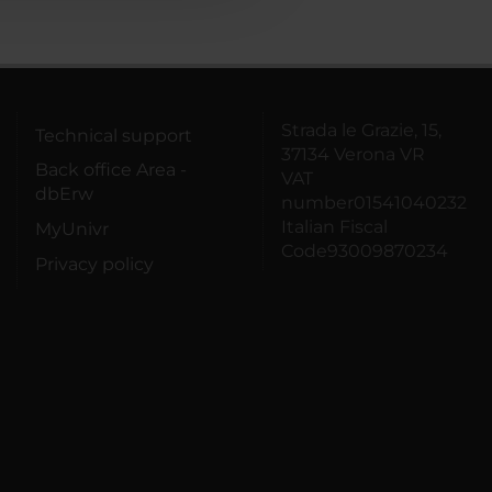
Strada le Grazie, 15,
Technical support
37134 Verona VR
Back office Area -
VAT
dbErw
number01541040232
Italian Fiscal
MyUnivr
Code93009870234
Privacy policy