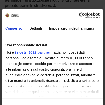
learning, email istituzionale, modulistica di segreteria,
procedure amministrative, ecc.).
Entra in MyUnivr con le tue credenziali GIA: solo così
potrai ricevere notifica di tutti gli avvisi dei tuoi docenti e
della tua segreteria via mail e anche tramite l'app Univr.
Consenso
Dettagli
Impostazioni degli annunci
In
MYUNIVR
Uso responsabile dei dati
Noi e
i nostri 1022 partner
trattiamo i vostri dati
Insegnamenti
personali, ad esempio il vostro numero IP, utilizzando
Calendario didattico
tecnologie come i cookie per memorizzare e accedere
Piani didattici e Guide dello studente
alle informazioni sul vostro dispositivo al fine di
Calendario esami
pubblicare annunci e contenuti personalizzati, misurare
Organi collegiali e di governo
gli annunci e i contenuti, ricercare il pubblico e sviluppare
Bacheca avvisi
i servizi. Avete la possibilità di scegliere chi utilizza i
Alloggi
vostri dati e per quali scopi. Le vostre scelte in materia di
Agevolazioni economiche
privacy sono applicabili solo su questa proprietà digitale
in cui avete effettuato le vostre scelte. È possibile
Documenti
Selezione