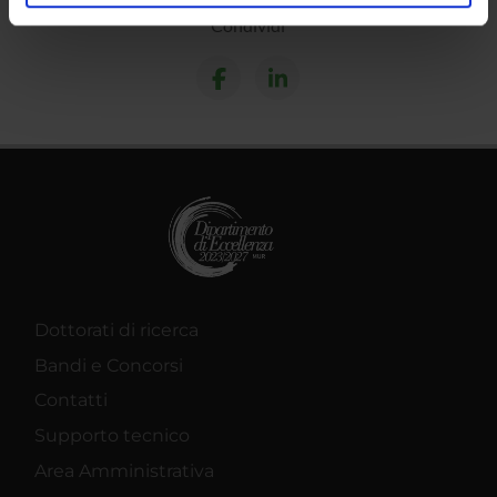
analizzare il nostro traffico. Condividiamo inoltre
Condividi
informazioni sul modo in cui utilizzi il nostro sito con i
nostri partner che si occupano di analisi dei dati web,
pubblicità e social media, i quali potrebbero combinarle
con altre informazioni che hai fornito loro o che hanno
raccolto dal tuo utilizzo dei loro servizi.
Dottorati di ricerca
Bandi e Concorsi
Contatti
Supporto tecnico
Area Amministrativa