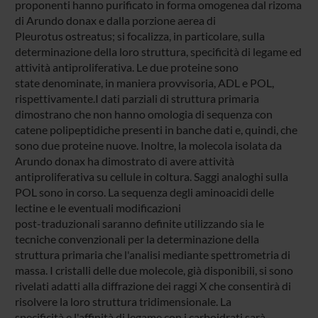
proponenti hanno purificato in forma omogenea dal rizoma
di Arundo donax e dalla porzione aerea di
Pleurotus ostreatus; si focalizza, in particolare, sulla
determinazione della loro struttura, specificità di legame ed
attività antiproliferativa. Le due proteine sono
state denominate, in maniera provvisoria, ADL e POL,
rispettivamente.I dati parziali di struttura primaria
dimostrano che non hanno omologia di sequenza con
catene polipeptidiche presenti in banche dati e, quindi, che
sono due proteine nuove. Inoltre, la molecola isolata da
Arundo donax ha dimostrato di avere attività
antiproliferativa su cellule in coltura. Saggi analoghi sulla
POL sono in corso. La sequenza degli aminoacidi delle
lectine e le eventuali modificazioni
post-traduzionali saranno definite utilizzando sia le
tecniche convenzionali per la determinazione della
struttura primaria che l'analisi mediante spettrometria di
massa. I cristalli delle due molecole, già disponibili, si sono
rivelati adatti alla diffrazione dei raggi X che consentirà di
risolvere la loro struttura tridimensionale. La
specificità e l'affinità di legame con i carboidrati sarà