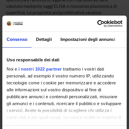
valutata mediante saggi ELISA e risonanza plasmonica di
superficie. Le proprietà antiproliferative saranno
definite su un ampio pannello di linee cellulari umane. La
capacità di legare selettivamente catene oligosaccaridiche
presenti sulla superficie di cellule umane,
tumorali e non, prelievi bioptici, e batteri, sarà determinata
Consenso
Dettagli
Impostazioni degli annunci
In
con tecniche di immunofluorescenza e western blot.
I due gruppi proponenti collaborano da tempo ed hanno
ottenuto risultati di rilievo nello studio di numerose
Uso responsabile dei dati
proteine e, tra queste, di una nuova lectina isolata da
Noi e
i nostri 1022 partner
trattiamo i vostri dati
uova di carpa e denominata Fish Egg Lectin.
personali, ad esempio il vostro numero IP, utilizzando
tecnologie come i cookie per memorizzare e accedere
ENTI FINANZIATORI:
alle informazioni sul vostro dispositivo al fine di
pubblicare annunci e contenuti personalizzati, misurare
Ministero dell'Istruzione dell'Università e della Ricerca
gli annunci e i contenuti, ricercare il pubblico e sviluppare
Finanziamento:
assegnato e gestito da un ente esterno
i servizi. Avete la possibilità di scegliere chi utilizza i
all'ateneo
vostri dati e per quali scopi. Le vostre scelte in materia di
Programma:
FINANZMIUR - Finanziamento MIUR per la
privacy sono applicabili solo su questa proprietà digitale
ricerca