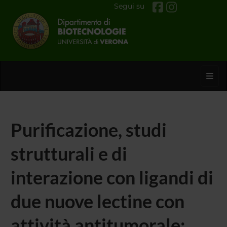
Segui su
Toggl
Purificazione, studi
strutturali e di
interazione con ligandi di
due nuove lectine con
attività antitumorale: