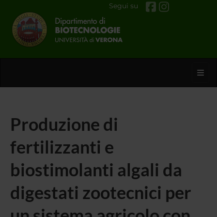
Segui su
Toggl
Produzione di
fertilizzanti e
biostimolanti algali da
digestati zootecnici per
un sistema agricolo con