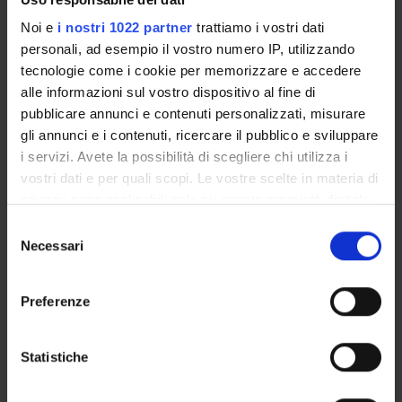
Professore associato
Noi e
i nostri 1022 partner
trattiamo i vostri dati
Nicola Frison
personali, ad esempio il vostro numero IP, utilizzando
Professore associato
tecnologie come i cookie per memorizzare e accedere
alle informazioni sul vostro dispositivo al fine di
Zeno Varanini
pubblicare annunci e contenuti personalizzati, misurare
Professore ordinario
gli annunci e i contenuti, ricercare il pubblico e sviluppare
Anita Zamboni
i servizi. Avete la possibilità di scegliere chi utilizza i
Professore associato
vostri dati e per quali scopi. Le vostre scelte in materia di
privacy sono applicabili solo su questa proprietà digitale
in cui avete effettuato le vostre scelte. È possibile
Selezione
AREE DI RICERCA COINVOLTE DAL PROGETTO
modificare o revocare il proprio consenso in qualsiasi
Necessari
del
momento dalla Dichiarazione sui cookie o facendo clic
consenso
Biotecnologie vegetali
sull'icona di attivazione della privacy.
Plant Sciences
Preferenze
Con il tuo consenso, vorremmo anche:
raccogliere informazioni sulla tua posizione
Statistiche
geografica, con un'approssimazione di qualche
ATTIVITÀ
metro,