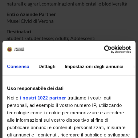
naturali e agrari, contaminazioni ambientali e biodiversità
Enti o Aziende Partner
Musei Civici di Verona
Destinatari
Studenti/Studentesse; Adulti; Adolescenti
Aree scientifiche coinvolte
AREA MIN. 07 - Scienze agrarie e veterinarie
Categoria prevalente
Consenso
Dettagli
Impostazioni degli annunci
In
Organizzazione di iniziative di valorizzazione,
consultazione e condivisione della ricerca: Organizzazione
di iniziative di valorizzazione, consultazione e condivisione
Uso responsabile dei dati
della ricerca
Noi e
i nostri 1022 partner
trattiamo i vostri dati
personali, ad esempio il vostro numero IP, utilizzando
tecnologie come i cookie per memorizzare e accedere
Sustainable Development Goals - SDGs
alle informazioni sul vostro dispositivo al fine di
pubblicare annunci e contenuti personalizzati, misurare
Questa iniziativa contribuisce al perseguimento degli
gli annunci e i contenuti, ricercare il pubblico e sviluppare
Obiettivi di Sviluppo Sostenibile dell'Agenda 2030