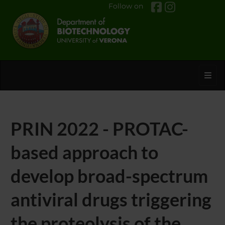
Follow on
Toggl
PRIN 2022 - PROTAC-
based approach to
develop broad-spectrum
antiviral drugs triggering
the proteolysis of the