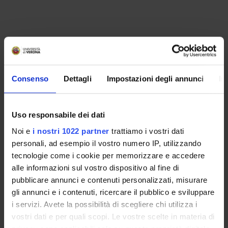
PROJECT PARTICIPANTS
Mariapina D'Onofrio
Associate Professor
Consenso
Dettagli
Impostazioni degli annunci
In
Uso responsabile dei dati
RESEARCH AREAS INVOLVED IN THE PROJECT
Noi e
i nostri 1022 partner
trattiamo i vostri dati
Proteomica strutturale, funzionale e di espressione
personali, ad esempio il vostro numero IP, utilizzando
Biological chemistry
tecnologie come i cookie per memorizzare e accedere
Proteomica strutturale, funzionale e di espressione
alle informazioni sul vostro dispositivo al fine di
Molecular interactions
pubblicare annunci e contenuti personalizzati, misurare
gli annunci e i contenuti, ricercare il pubblico e sviluppare
i servizi. Avete la possibilità di scegliere chi utilizza i
vostri dati e per quali scopi. Le vostre scelte in materia di