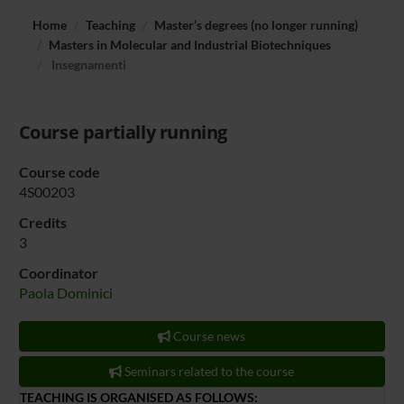
Home
Teaching
Master’s degrees (no longer running)
Masters in Molecular and Industrial Biotechniques
Insegnamenti
Course partially running
Course code
4S00203
Credits
3
Coordinator
Paola Dominici
Course news
Seminars related to the course
TEACHING IS ORGANISED AS FOLLOWS: