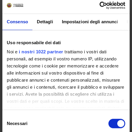
Module: Teoria
-------
Consenso
Dettagli
Impostazioni degli annunci
In
Module: Laboratorio
Uso responsabile dei dati
-------
Noi e
i nostri 1022 partner
trattiamo i vostri dati
personali, ad esempio il vostro numero IP, utilizzando
tecnologie come i cookie per memorizzare e accedere
ASSESSMENT METHODS AND CRITERIA
alle informazioni sul vostro dispositivo al fine di
Module: Teoria
pubblicare annunci e contenuti personalizzati, misurare
-------
gli annunci e i contenuti, ricercare il pubblico e sviluppare
i servizi. Avete la possibilità di scegliere chi utilizza i
vostri dati e per quali scopi. Le vostre scelte in materia di
privacy sono applicabili solo su questa proprietà digitale
Module: Laboratorio
in cui avete effettuato le vostre scelte. È possibile
Selezione
-------
modificare o revocare il proprio consenso in qualsiasi
Necessari
del
momento dalla Dichiarazione sui cookie o facendo clic
consenso