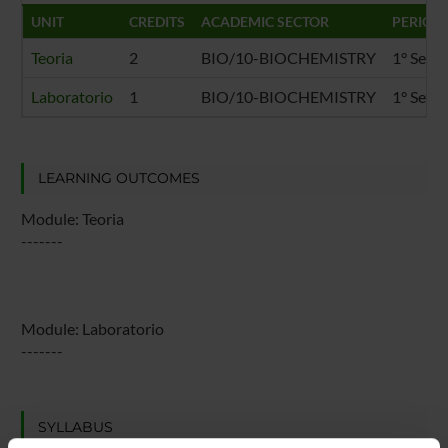
UNIT
CREDITS
ACADEMIC SECTOR
PERIOD
Teoria
2
BIO/10-BIOCHEMISTRY
1° Sem
Laboratorio
1
BIO/10-BIOCHEMISTRY
1° Sem
LEARNING OUTCOMES
Module: Teoria
-------
Module: Laboratorio
-------
SYLLABUS