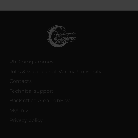
PhD programmes
Jobs & Vacancies at Verona University
Contacts
Technical support
Back office Area - dbErw
MyUnivr
Privacy policy