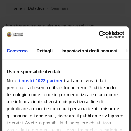
Home
Didattica
Seminari
Non è stato trovato alcun seminario relativo
all'insegnamento Medical genetics and pharmacogenomics.
Consenso
Dettagli
Impostazioni degli annunci
In
OFFERTA FORMATIVA
CORSI DI STUDIO
Uso responsabile dei dati
Noi e
i nostri 1022 partner
trattiamo i vostri dati
DOTTORATI DI RICERCA E FORMAZIONE
personali, ad esempio il vostro numero IP, utilizzando
SUPERIORE
tecnologie come i cookie per memorizzare e accedere
alle informazioni sul vostro dispositivo al fine di
Contatti
pubblicare annunci e contenuti personalizzati, misurare
Persone
gli annunci e i contenuti, ricercare il pubblico e sviluppare
Luoghi
i servizi. Avete la possibilità di scegliere chi utilizza i
vostri dati e per quali scopi. Le vostre scelte in materia di