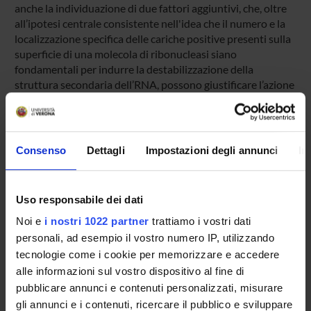
anche la individuazione di due fattori aggiuntivi, che, oltre
all’ipotesi centrale consistente nell'idea che il numero e la
localizzazione specifica delle cariche positive presenti sulla
superficie di una molecola di ribonucleasi siano
fondamentali per indurre la destabilizzazione della
struttura secondaria dell’RNA, possono giustificare l’azione
di ribonucleasi dimeriche o, più in generale, oligomeriche
sull’RNA a doppia elica.
Infine, il chiarimento della struttura molecolare degli
oligomeri della RNasi A potrebbe permetterci di
Consenso
Dettagli
Impostazioni degli annunci
In
interpretare meccanicisticamente alcune loro attività
biologiche, lo studio delle quali è stato attualmente iniziato
da parte della nostra Unità Operativa.
Uso responsabile dei dati
Noi e
i nostri 1022 partner
trattiamo i vostri dati
ENTI FINANZIATORI:
personali, ad esempio il vostro numero IP, utilizzando
tecnologie come i cookie per memorizzare e accedere
Ministero dell'Istruzione dell'Università e della Ricerca
alle informazioni sul vostro dispositivo al fine di
Finanziamento:
assegnato e gestito dal Dipartimento
pubblicare annunci e contenuti personalizzati, misurare
Programma:
COFIN - Progetti di Ricerca di Interesse
gli annunci e i contenuti, ricercare il pubblico e sviluppare
Nazionale