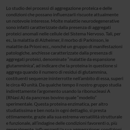
Lo studio dei processi di aggregazione proteica e delle
condizioni che possano influenzarli riscuote attualmente
un notevole interesse. Molte malattie neurodegenerative
sono infatti caratterizzate dalla presenza di aggregati
proteici anomali nelle cellule del Sistema Nervoso. Tali, per
es., la malattia di Alzheimer, il morbo di Parkinson, le
malattie da Prioni ecc., nonché un gruppo di manifestazioni
patologiche, anch’esse caratterizzate dalla presenza di
aggregati proteici, denominate “malattie da espansione
glutamminica”, ad indicare che la proteina in questione si
aggrega quando il numero di residui di glutammina,
costituenti sequenze ininterrotte nell’ambito di essa, superi
le circa 40 unità. Da qualche tempo il nostro gruppo studia
indirettamente l’argomento usando la ribonucleasi A
(RNasi A) da pancreas bovino quale “modello”
sperimentale. Questa proteina enzimatica, per altro
studiatissima e ben nota in ogni dettaglio, si presta
ottimamente, grazie alla sua estrema versatilità strutturale
e funzionale, all’indagine delle condizioni favorenti o, più
generalmente, influenzanti la sua aggregazione; condizioni