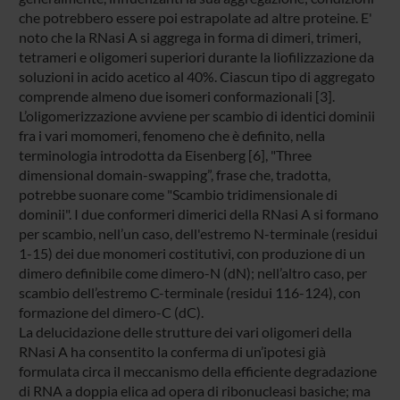
che potrebbero essere poi estrapolate ad altre proteine. E'
noto che la RNasi A si aggrega in forma di dimeri, trimeri,
tetrameri e oligomeri superiori durante la liofilizzazione da
soluzioni in acido acetico al 40%. Ciascun tipo di aggregato
comprende almeno due isomeri conformazionali [3].
L’oligomerizzazione avviene per scambio di identici dominii
fra i vari momomeri, fenomeno che è definito, nella
terminologia introdotta da Eisenberg [6], "Three
dimensional domain-swapping”, frase che, tradotta,
potrebbe suonare come "Scambio tridimensionale di
dominii". I due conformeri dimerici della RNasi A si formano
per scambio, nell’un caso, dell'estremo N-terminale (residui
1-15) dei due monomeri costitutivi, con produzione di un
dimero definibile come dimero-N (dN); nell’altro caso, per
scambio dell’estremo C-terminale (residui 116-124), con
formazione del dimero-C (dC).
La delucidazione delle strutture dei vari oligomeri della
RNasi A ha consentito la conferma di un’ipotesi già
formulata circa il meccanismo della efficiente degradazione
di RNA a doppia elica ad opera di ribonucleasi basiche; ma