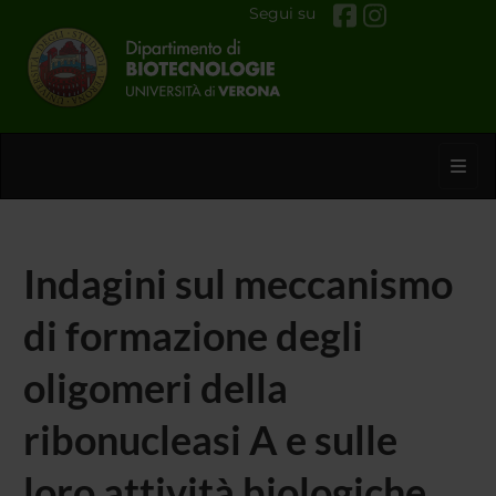
Segui su
Toggl
Indagini sul meccanismo
di formazione degli
oligomeri della
ribonucleasi A e sulle
loro attività biologiche