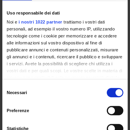
Biochimica e Biologia Molecolare
Uso responsabile dei dati
Biochemistry & Molecular Biology (DBT) (DBT)
Noi e
i nostri 1022 partner
trattiamo i vostri dati
Proteomica strutturale, funzionale e di espressione
personali, ad esempio il vostro numero IP, utilizzando
Biochemistry & Molecular Biology (DM) (DM)
tecnologie come i cookie per memorizzare e accedere
alle informazioni sul vostro dispositivo al fine di
Biochimica e Biologia Molecolare
Biochemistry & Molecular Biology (DM) (DM)
pubblicare annunci e contenuti personalizzati, misurare
gli annunci e i contenuti, ricercare il pubblico e sviluppare
Proteomica strutturale, funzionale e di espressione
i servizi. Avete la possibilità di scegliere chi utilizza i
Biochemistry & Molecular Biology (DNBM) (DNBM)
vostri dati e per quali scopi. Le vostre scelte in materia di
privacy sono applicabili solo su questa proprietà digitale
Biochimica e Biologia Molecolare
in cui avete effettuato le vostre scelte. È possibile
Biochemistry & Molecular Biology (DNBM) (DNBM)
Selezione
modificare o revocare il proprio consenso in qualsiasi
Necessari
del
Proteomica strutturale, funzionale e di espressione
momento dalla Dichiarazione sui cookie o facendo clic
consenso
Biochemistry & Molecular Biology (DSVR) (DSVR)
sull'icona di attivazione della privacy.
Preferenze
Biochimica e Biologia Molecolare
Con il tuo consenso, vorremmo anche:
Biochemistry & Molecular Biology (DSVR)
raccogliere informazioni sulla tua posizione
Statistiche