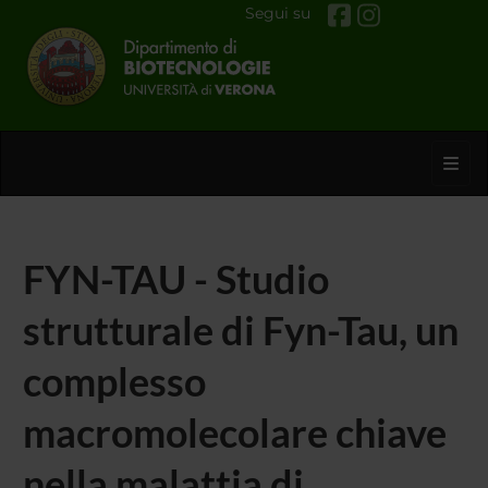
Segui su
Toggl
FYN-TAU - Studio
strutturale di Fyn-Tau, un
complesso
macromolecolare chiave
nella malattia di