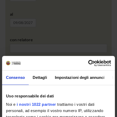
al
con relatore
Cerca
Archivio ultimi due anni
Consenso
Dettagli
Impostazioni degli annunci
In
RSS 2.0
Nessun seminario recente o imminente.
Uso responsabile dei dati
Noi e
i nostri 1022 partner
trattiamo i vostri dati
personali, ad esempio il vostro numero IP, utilizzando
OFFERTA FORMATIVA
tecnologie come i cookie per memorizzare e accedere