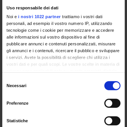
Ministero dell'Istruzione dell'Università e della Ricerca
Uso responsabile dei dati
Finanziamento:
assegnato e gestito dal Dipartimento
Noi e
i nostri 1022 partner
trattiamo i vostri dati
Programma:
MINISTERO - Ricerche finanziate su Fondi di
personali, ad esempio il vostro numero IP, utilizzando
altri Ministeri
tecnologie come i cookie per memorizzare e accedere
alle informazioni sul vostro dispositivo al fine di
pubblicare annunci e contenuti personalizzati, misurare
gli annunci e i contenuti, ricercare il pubblico e sviluppare
PARTECIPANTI AL PROGETTO
i servizi. Avete la possibilità di scegliere chi utilizza i
Roberto Bassi
vostri dati e per quali scopi. Le vostre scelte in materia di
Studioso Senior
privacy sono applicabili solo su questa proprietà digitale
in cui avete effettuato le vostre scelte. È possibile
Selezione
modificare o revocare il proprio consenso in qualsiasi
Necessari
del
momento dalla Dichiarazione sui cookie o facendo clic
AREE DI RICERCA COINVOLTE DAL PROGETTO
consenso
sull'icona di attivazione della privacy.
Biotecnologie vegetali
Preferenze
Plant Sciences
Con il tuo consenso, vorremmo anche:
raccogliere informazioni sulla tua posizione
Statistiche
geografica, con un'approssimazione di qualche