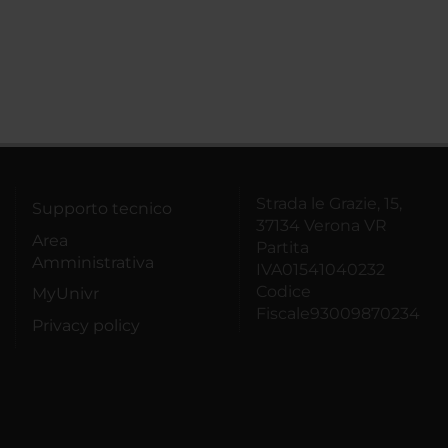
Strada le Grazie, 15,
Supporto tecnico
37134 Verona VR
Area
Partita
Amministrativa
IVA01541040232
Codice
MyUnivr
Fiscale93009870234
Privacy policy