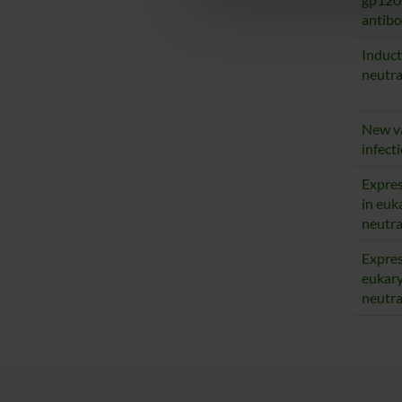
che hanno raccolto dal tuo uti
antibo
Induct
neutra
New va
infect
Expres
in euk
neutra
Expres
eukary
neutra