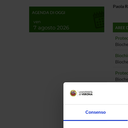
Paola R
AGENDA DI OGGI
ven
7 agosto 2026
AREE 
Proteo
Bioche
Biochi
Bioche
Proteo
Bioch
Biochi
Bioch
Proteo
Consenso
Bioch
Biochi