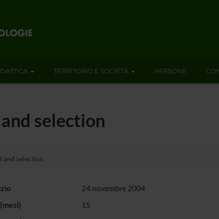
IDATTICA
TERRITORIO E SOCIETÀ
PERSONE
CON
and selection
 and selection
izio
24 novembre 2004
(mesi)
15