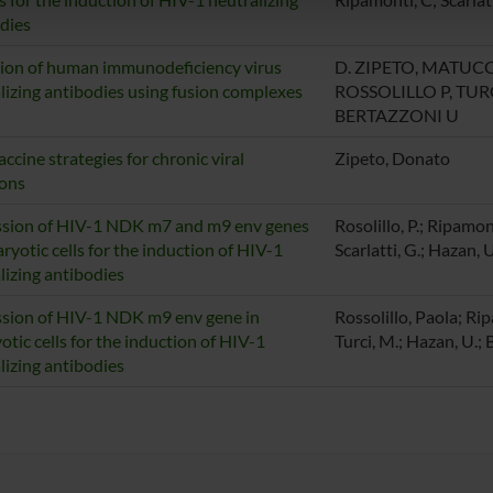
lizzo dei loro servizi.
dies
ion of human immunodeficiency virus
D. ZIPETO, MATUCC
lizing antibodies using fusion complexes
ROSSOLILLO P, TURC
BERTAZZONI U
ccine strategies for chronic viral
Zipeto, Donato
ions
sion of HIV-1 NDK m7 and m9 env genes
Rosolillo, P.; Ripamon
aryotic cells for the induction of HIV-1
Scarlatti, G.; Hazan,
lizing antibodies
sion of HIV-1 NDK m9 env gene in
Rossolillo, Paola; Rip
otic cells for the induction of HIV-1
Turci, M.; Hazan, U.;
lizing antibodies