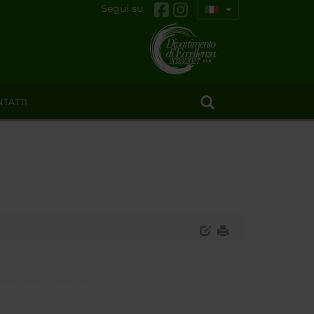
Segui su
TATTI