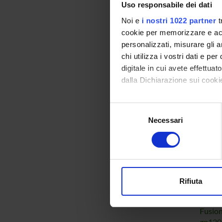
Uso responsabile dei dati
Bioch
Noi e
i nostri 1022 partner
t
Proteo
cookie per memorizzare e acce
Bioche
personalizzati, misurare gli an
Biochi
chi utilizza i vostri dati e pe
Bioche
digitale in cui avete effettua
dalla Dichiarazione sui cookie
PUBBLI
Con il tuo consenso, vorrem
Selezione
TITOL
raccogliere informazi
Necessari
del
Induct
Identificare il tuo di
consenso
neutra
digitali).
Approfondisci come vengono el
modificare o ritirare il tuo 
Fusio
gp120s
Rifiuta
Utilizziamo i cookie per perso
antibo
nostro traffico. Condividiamo 
Fusio
di analisi dei dati web, pubbl
gp120s