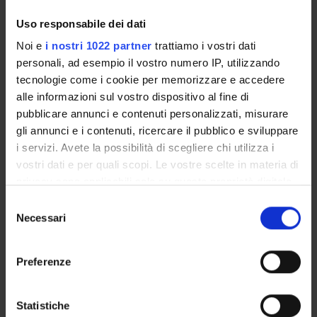
Biochimica e Biologia Molecolare
Uso responsabile dei dati
Biochemistry & Molecular Biology (DBT) (DBT)
Noi e
i nostri 1022 partner
trattiamo i vostri dati
Proteomica strutturale, funzionale e di espressione
personali, ad esempio il vostro numero IP, utilizzando
Biochemistry & Molecular Biology (DM) (DM)
tecnologie come i cookie per memorizzare e accedere
alle informazioni sul vostro dispositivo al fine di
Biochimica e Biologia Molecolare
pubblicare annunci e contenuti personalizzati, misurare
Biochemistry & Molecular Biology (DM) (DM)
gli annunci e i contenuti, ricercare il pubblico e sviluppare
i servizi. Avete la possibilità di scegliere chi utilizza i
Proteomica strutturale, funzionale e di espressione
Biochemistry & Molecular Biology (DNBM) (DNBM)
vostri dati e per quali scopi. Le vostre scelte in materia di
privacy sono applicabili solo su questa proprietà digitale
Biochimica e Biologia Molecolare
in cui avete effettuato le vostre scelte. È possibile
Selezione
Biochemistry & Molecular Biology (DNBM) (DNBM)
modificare o revocare il proprio consenso in qualsiasi
Necessari
del
momento dalla Dichiarazione sui cookie o facendo clic
Proteomica strutturale, funzionale e di espressione
consenso
sull'icona di attivazione della privacy.
Biochemistry & Molecular Biology (DSVR) (DSVR)
Preferenze
Biochimica e Biologia Molecolare
Con il tuo consenso, vorremmo anche:
Biochemistry & Molecular Biology (DSVR)
raccogliere informazioni sulla tua posizione
Statistiche