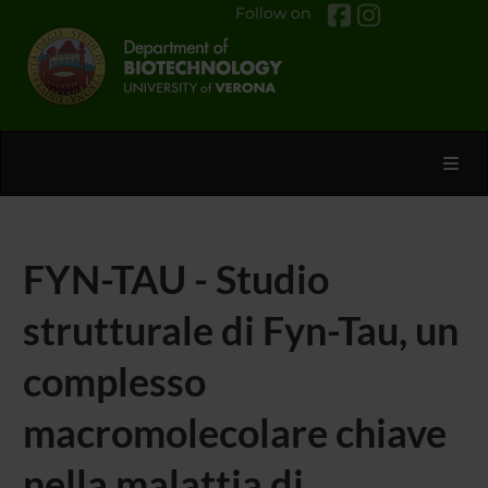
Follow on
Toggl
FYN-TAU - Studio
strutturale di Fyn-Tau, un
complesso
macromolecolare chiave
nella malattia di