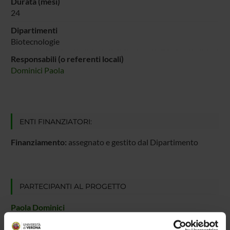
Durata (mesi)
24
Dipartimenti
Biotecnologie
Responsabili (o referenti locali)
Dominici Paola
ENTI FINANZIATORI:
Finanziamento:
assegnato e gestito dal Dipartimento
PARTECIPANTI AL PROGETTO
Paola Dominici
Professore ordinario