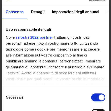
Consenso
Dettagli
Impostazioni degli annunci
In
AREE DI RICERCA COINVOLTE DAL PROGETTO
Proteomica strutturale, funzionale e di espressione
Molecular interactions
Uso responsabile dei dati
Noi e
i nostri 1022 partner
trattiamo i vostri dati
personali, ad esempio il vostro numero IP, utilizzando
tecnologie come i cookie per memorizzare e accedere
alle informazioni sul vostro dispositivo al fine di
ATTIVITÀ
pubblicare annunci e contenuti personalizzati, misurare
gli annunci e i contenuti, ricercare il pubblico e sviluppare
AREE DI RICERCA
i servizi. Avete la possibilità di scegliere chi utilizza i
vostri dati e per quali scopi. Le vostre scelte in materia di
GRUPPI DI RICERCA
privacy sono applicabili solo su questa proprietà digitale
DOTTORATI DI RICERCA
in cui avete effettuato le vostre scelte. È possibile
Selezione
modificare o revocare il proprio consenso in qualsiasi
Necessari
del
STRUTTURE
momento dalla Dichiarazione sui cookie o facendo clic
consenso
sull'icona di attivazione della privacy.