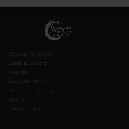
pubblicità e social media, i quali potrebbero combinarle
con altre informazioni che hai fornito loro o che hanno
raccolto dal tuo utilizzo dei loro servizi.
Dottorati di ricerca
Bandi e Concorsi
Contatti
Supporto tecnico
Area Amministrativa
MyUnivr
Privacy policy