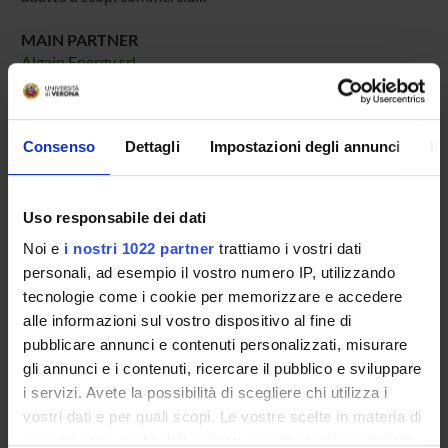
MAIN PARTNER
Algain Energy srl
ENTI FINANZIATORI:
Consenso
Dettagli
Impostazioni degli annunci
In
Finanziamento:
assegnato e gestito dal Dipartimento
Uso responsabile dei dati
Noi e
i nostri 1022 partner
trattiamo i vostri dati
PARTECIPANTI AL PROGETTO
personali, ad esempio il vostro numero IP, utilizzando
Matteo Ballottari
tecnologie come i cookie per memorizzare e accedere
Professore ordinario
alle informazioni sul vostro dispositivo al fine di
pubblicare annunci e contenuti personalizzati, misurare
gli annunci e i contenuti, ricercare il pubblico e sviluppare
i servizi. Avete la possibilità di scegliere chi utilizza i
AREE DI RICERCA COINVOLTE DAL PROGETTO
vostri dati e per quali scopi. Le vostre scelte in materia di
Proteomica strutturale, funzionale e di espressione
privacy sono applicabili solo su questa proprietà digitale