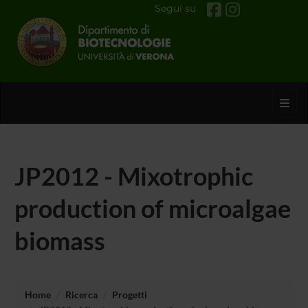
Segui su
Toggl
JP2012 - Mixotrophic
production of microalgae
biomass
Home
Ricerca
Progetti