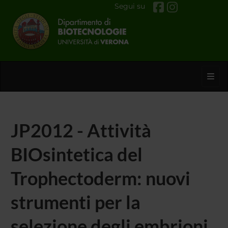
Segui su
Toggl
JP2012 - Attività
BIOsintetica del
Trophectoderm: nuovi
strumenti per la
selezione degli embrioni