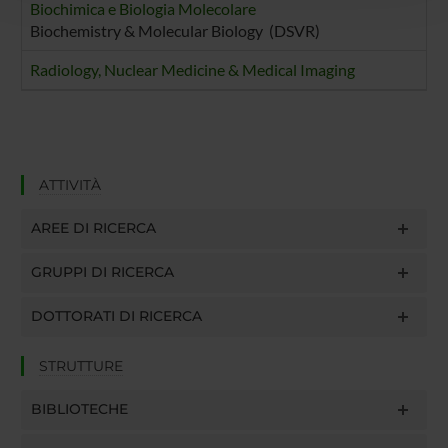
con altre informazioni che hai fornito loro o che hanno
Biochimica e Biologia Molecolare
Biochemistry & Molecular Biology (DSVR)
raccolto dal tuo utilizzo dei loro servizi.
Radiology, Nuclear Medicine & Medical Imaging
ATTIVITÀ
AREE DI RICERCA
GRUPPI DI RICERCA
DOTTORATI DI RICERCA
STRUTTURE
BIBLIOTECHE