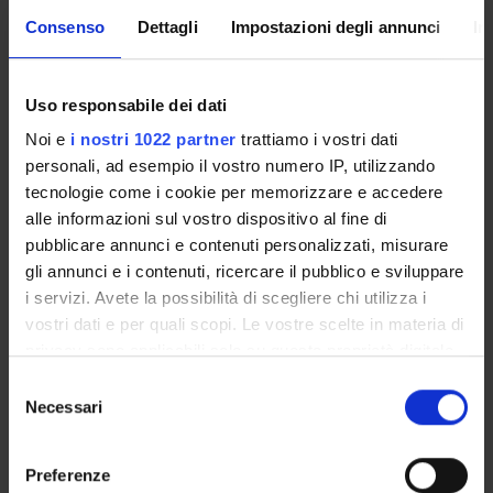
proteasica nel terreno di coltura di embrioni derivanti da
Consenso
Dettagli
Impostazioni degli annunci
In
IVF e la correlazione di tali dati con la capacità di
impiantarsi e di dar luogo ad una gravidanza.
Uso responsabile dei dati
MAIN PARTNER
Tethys srl
Noi e
i nostri 1022 partner
trattiamo i vostri dati
personali, ad esempio il vostro numero IP, utilizzando
tecnologie come i cookie per memorizzare e accedere
ENTI FINANZIATORI:
alle informazioni sul vostro dispositivo al fine di
pubblicare annunci e contenuti personalizzati, misurare
Finanziamento:
assegnato e gestito dal Dipartimento
gli annunci e i contenuti, ricercare il pubblico e sviluppare
i servizi. Avete la possibilità di scegliere chi utilizza i
vostri dati e per quali scopi. Le vostre scelte in materia di
privacy sono applicabili solo su questa proprietà digitale
PARTECIPANTI AL PROGETTO
in cui avete effettuato le vostre scelte. È possibile
Selezione
Barbara Cellini
modificare o revocare il proprio consenso in qualsiasi
Necessari
del
momento dalla Dichiarazione sui cookie o facendo clic
consenso
sull'icona di attivazione della privacy.
Preferenze
AREE DI RICERCA COINVOLTE DAL PROGETTO