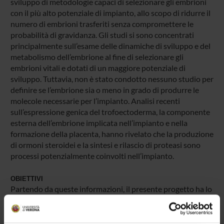
sviluppo di metodologie capaci di selezionare gli embrioni
con il più alto potenziale di impianto, allo scopo di ridurre il
numero di embrioni trasferiti senza compromettere le
probabilità di gravidanza. Gli studi si sono concentrati
principalmente sull’esame delle dinamiche di sviluppo e del
metabolismo dell’embrione al fine di selezionare gli
embrioni vitali e dotati di un maggiore potenziale di
sviluppo. Tuttavia, non è stato condotto nessuno studio per
definire se l’embrione sia o meno in grado di produrre le
molecole necessarie per l’impianto. Analisi recenti
sull’espressione genica del trofoectoderma, la componente
esterna dell’embrione implicata nell’impianto e nella
formazione della placenta, hanno rivelato che la produzione
di ormoni steroidei e la sintesi e rilascio di proteasi sono
processi potenzialmente coinvolti nell’impianto.
OBIETTIVI
Partendo da queste informazioni, il presente progetto ha lo
scopo di fornire le basi per lo sviluppo di nuovi metodi di
selezione non invasiva degli embrioni mediante la
quantificazione dei livelli di ormoni steroidei e di attività