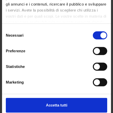
gli annunci e i contenuti, ricercare il pubblico e sviluppare
Proteomica strutturale, funzionale e di espressione
i servizi. Avete la possibilità di scegliere chi utilizza i
Structural biology (crystallography and EM)
vostri dati e per quali scopi. Le vostre scelte in materia di
privacy sono applicabili solo su questa proprietà digitale
in cui avete effettuato le vostre scelte. È possibile
Selezione
modificare o revocare il proprio consenso in qualsiasi
Necessari
del
momento dalla Dichiarazione sui cookie o facendo clic
consenso
ATTIVITÀ
sull'icona di attivazione della privacy.
Preferenze
AREE DI RICERCA
Con il tuo consenso, vorremmo anche:
GRUPPI DI RICERCA
raccogliere informazioni sulla tua posizione
Statistiche
geografica, con un'approssimazione di qualche
DOTTORATI DI RICERCA
metro,
Marketing
Identificare il tuo dispositivo, scansionandolo
STRUTTURE
attivamente alla ricerca di caratteristiche specifiche
(impronte digitali).
BIBLIOTECHE
Approfondisci come vengono elaborati i tuoi dati personali
Accetta tutti
e imposta le tue preferenze nella
sezione dettagli
. Puoi
SPIN OFF E AZIENDE