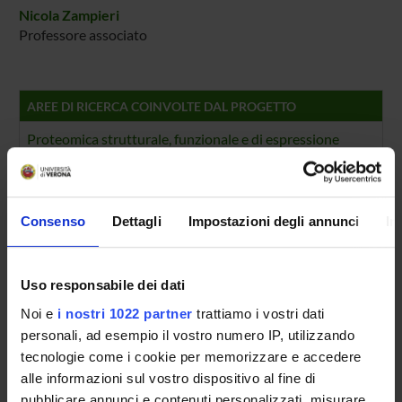
Nicola Zampieri
Professore associato
AREE DI RICERCA COINVOLTE DAL PROGETTO
Proteomica strutturale, funzionale e di espressione
Biochemistry & Molecular Biology (DBT)
Biochimica e Biologia Molecolare
Biochemistry & Molecular Biology (DBT) (DBT)
Consenso
Dettagli
Impostazioni degli annunci
In
Proteomica strutturale, funzionale e di espressione
Biochemistry & Molecular Biology (DM) (DM)
Uso responsabile dei dati
Biochimica e Biologia Molecolare
Noi e
i nostri 1022 partner
trattiamo i vostri dati
Biochemistry & Molecular Biology (DM) (DM)
personali, ad esempio il vostro numero IP, utilizzando
tecnologie come i cookie per memorizzare e accedere
Proteomica strutturale, funzionale e di espressione
Biochemistry & Molecular Biology (DNBM) (DNBM)
alle informazioni sul vostro dispositivo al fine di
pubblicare annunci e contenuti personalizzati, misurare