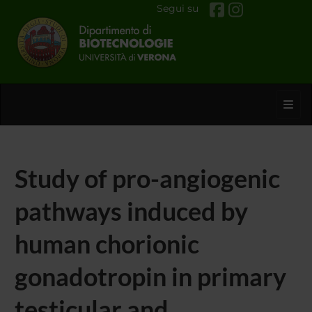
Segui su
Toggl
Study of pro-angiogenic
pathways induced by
human chorionic
gonadotropin in primary
testicular and