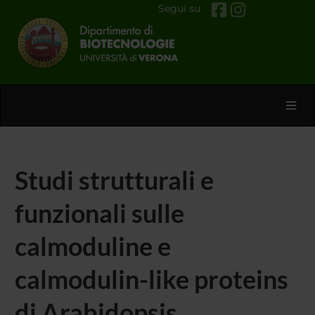
Segui su
Toggl
Studi strutturali e
funzionali sulle
calmoduline e
calmodulin-like proteins
di Arabidopsis