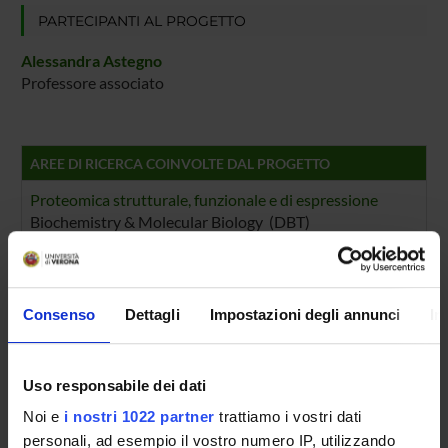
PARTECIPANTI AL PROGETTO
Alessandra Astegno
Professore associato
AREE DI RICERCA COINVOLTE DAL PROGETTO
Proteomica strutturale, funzionale e di espressione
Biochemistry & Molecular Biology (DBT)
Biochimica e Biologia Molecolare
Biochemistry & Molecular Biology (DBT) (DBT)
Consenso
Dettagli
Impostazioni degli annunci
In
Proteomica strutturale, funzionale e di espressione
Biochemistry & Molecular Biology (DM) (DM)
Biochimica e Biologia Molecolare
Uso responsabile dei dati
Biochemistry & Molecular Biology (DM) (DM)
Noi e
i nostri 1022 partner
trattiamo i vostri dati
personali, ad esempio il vostro numero IP, utilizzando
Proteomica strutturale, funzionale e di espressione