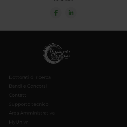
Dottorati di ricerca
Bandi e Concorsi
Contatti
Supporto tecnico
Area Amministrativa
MyUnivr