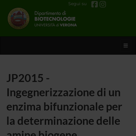
Segui su
Toggl
JP2015 -
Ingegnerizzazione di un
enzima bifunzionale per
la determinazione delle
amine biogene.