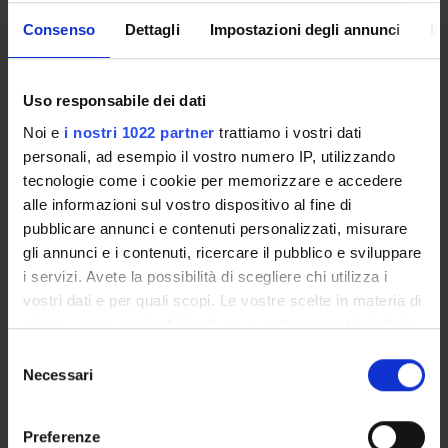
negli alimenti. Questo metodo di determinazione
colorimetrica potrebbe essere utile per implementare un
Consenso
Dettagli
Impostazioni degli annunci
In
test
point-of-care
di controllo degli alimenti prima di più
approfondite analisi strumentali.
Uso responsabile dei dati
MAIN PARTNER
Noi e
i nostri 1022 partner
trattiamo i vostri dati
Biodiversa S.r.l.
personali, ad esempio il vostro numero IP, utilizzando
tecnologie come i cookie per memorizzare e accedere
alle informazioni sul vostro dispositivo al fine di
ENTI FINANZIATORI:
pubblicare annunci e contenuti personalizzati, misurare
gli annunci e i contenuti, ricercare il pubblico e sviluppare
Finanziamento:
assegnato e gestito dal Dipartimento
i servizi. Avete la possibilità di scegliere chi utilizza i
vostri dati e per quali scopi. Le vostre scelte in materia di
privacy sono applicabili solo su questa proprietà digitale
PARTECIPANTI AL PROGETTO
in cui avete effettuato le vostre scelte. È possibile
Selezione
modificare o revocare il proprio consenso in qualsiasi
Necessari
del
Alessandra Astegno
momento dalla Dichiarazione sui cookie o facendo clic
consenso
Professore associato
sull'icona di attivazione della privacy.
Preferenze