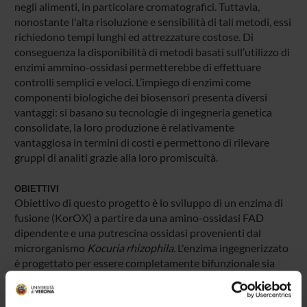
negli alimenti, in particolare cromatografici. Tuttavia,
nonostante l'alta risoluzione e sensibilità di tali metodi, essi
richiedono tempi lunghi ed attrezzature costose. Di
conseguenza la disponibilità di metodi basati sull’utilizzo di
enzimi ammino-ossidasi permetterebbe di effettuare
controlli semplici e veloci. L’impiego di enzimi come
componenti biologiche dei biosensori presenta diversi
vantaggi: si basano su tecnologie di ingegneria genetica
consolidate, la loro produzione è relativamente
vantaggiosa in termini di costi e permettono di rilevare
gruppi di analiti grazie alla loro promiscuità.
OBIETTIVI
Obiettivo di questo progetto è lo sviluppo di un enzima di
fusione (KorOX) a partire da una amino-ossidasi FAD
dipendente e una putrescina ossidasi provenienti dal
microrganismo
Kocuria rhizophila
. L'enzima ingegnerizzato
è progettato per essere completamente bifunzionale sia
verso le monoammine biogene sia verso la putrescina,
permettendo così la determinazione combinata di più BAs