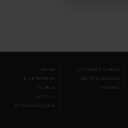
che hanno raccolto dal tuo uti
Home
Dottorati di ricerca
Dipartimento
Bandi e Concorsi
Ricerca
Contatti
Didattica
Territorio e Società