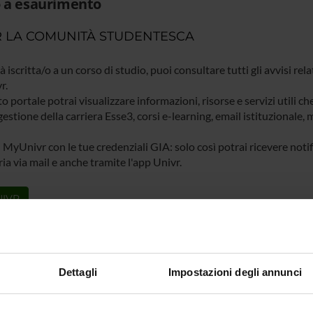
 a esaurimento
 LA COMUNITÀ STUDENTESCA
ià iscritta/o a un corso di studio, puoi consultare tutti gli avvisi rela
r.
o portale potrai visualizzare informazioni, risorse e servizi utili ch
gestione della carriera Esse3, corsi e-learning, email istituzionale
 MyUnivr con le tue credenziali GIA: solo così potrai ricevere notific
ia via mail e anche tramite l'app Univr.
IVR
Dettagli
Impostazioni degli annunci