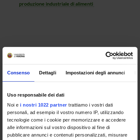
produzione industriale di alimenti
Consenso
Dettagli
Impostazioni degli annunci
In
Uso responsabile dei dati
Laurea in Scienze e tecnologie viticole ed
Noi e
i nostri 1022 partner
trattiamo i vostri dati
enologiche
personali, ad esempio il vostro numero IP, utilizzando
tecnologie come i cookie per memorizzare e accedere
alle informazioni sul vostro dispositivo al fine di
pubblicare annunci e contenuti personalizzati, misurare