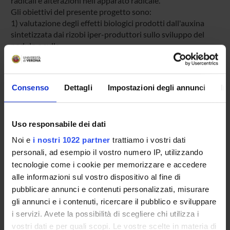
radicali e alterazioni nell'apparato radicale.
Gli obiettivi del presente progetto sono:
1) valutazione degli effetti biologici prodotti dall'auxina
sintetizzata dai rizobi iper-produttori sullo sviluppo del
nodulo e sulla
crescita della pianta in specie leguminose modello
(Medicago truncatula) e in leguminose di interesse agrario
(erba medica);
Consenso
Dettagli
Impostazioni degli annunci
In
2) confronto degli effetti biologici prodotti dall'auxina
sintetizzata dai rizobi iper-produttori in leguminose con
noduli di tipo
Uso responsabile dei dati
indeterminato (Medicago truncatula e Medicago sativa) e
noduli di tipo determinato (Phaseolus vulgaris);
Noi e
i nostri 1022 partner
trattiamo i vostri dati
3) valutazione della risposta ai patogeni delle piante
personali, ad esempio il vostro numero IP, utilizzando
inoculate con rizobi geneticamente modificati, iper-
tecnologie come i cookie per memorizzare e accedere
produttori di auxina.
alle informazioni sul vostro dispositivo al fine di
pubblicare annunci e contenuti personalizzati, misurare
gli annunci e i contenuti, ricercare il pubblico e sviluppare
ENTI FINANZIATORI:
i servizi. Avete la possibilità di scegliere chi utilizza i
PRIN VALUTATO POSITIVAMENTE
vostri dati e per quali scopi. Le vostre scelte in materia di