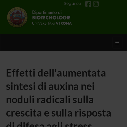
Segui su
Toggl
Effetti dell'aumentata
sintesi di auxina nei
noduli radicali sulla
crescita e sulla risposta
di difesa agli stress