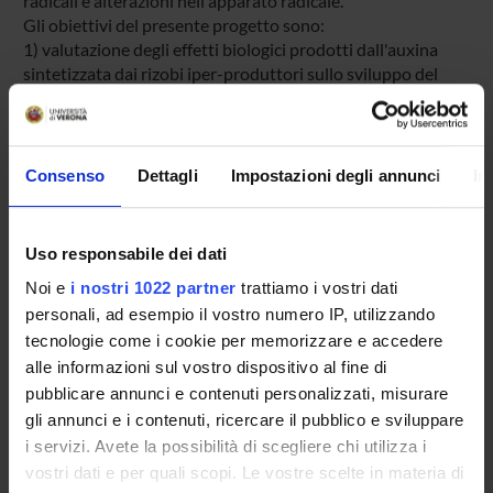
radicali e alterazioni nell'apparato radicale.
Gli obiettivi del presente progetto sono:
1) valutazione degli effetti biologici prodotti dall'auxina
sintetizzata dai rizobi iper-produttori sullo sviluppo del
nodulo e sulla
crescita della pianta in specie leguminose modello
(Medicago truncatula) e in leguminose di interesse agrario
(erba medica);
Consenso
Dettagli
Impostazioni degli annunci
In
2) confronto degli effetti biologici prodotti dall'auxina
sintetizzata dai rizobi iper-produttori in leguminose con
noduli di tipo
Uso responsabile dei dati
indeterminato (Medicago truncatula e Medicago sativa) e
Noi e
i nostri 1022 partner
trattiamo i vostri dati
noduli di tipo determinato (Phaseolus vulgaris);
3) valutazione della risposta ai patogeni delle piante
personali, ad esempio il vostro numero IP, utilizzando
inoculate con rizobi geneticamente modificati, iper-
tecnologie come i cookie per memorizzare e accedere
produttori di auxina.
alle informazioni sul vostro dispositivo al fine di
pubblicare annunci e contenuti personalizzati, misurare
gli annunci e i contenuti, ricercare il pubblico e sviluppare
SPONSORS:
i servizi. Avete la possibilità di scegliere chi utilizza i
vostri dati e per quali scopi. Le vostre scelte in materia di
PRIN VALUTATO POSITIVAMENTE