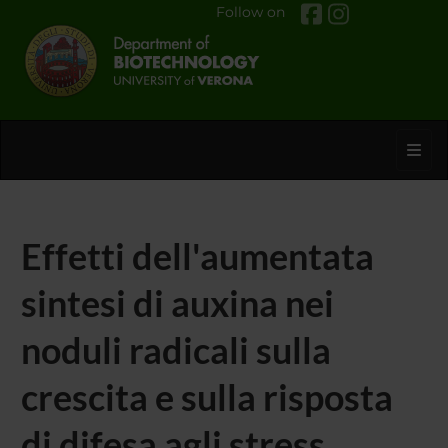
Follow on
Toggl
Effetti dell'aumentata
sintesi di auxina nei
noduli radicali sulla
crescita e sulla risposta
di difesa agli stress