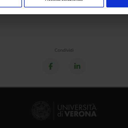
nalizzare contenuti ed annunci, per fornire funzionalità dei socia
al engineering, technical chemistry
inoltre informazioni sul modo in cui utilizzi il nostro sito con i n
icità e social media, i quali potrebbero combinarle con altre inform
lizzo dei loro servizi.
Condividi