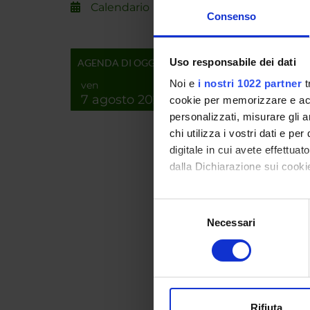
Calendario
Consenso
ENTI
MIUR
Uso responsabile dei dati
AGENDA DI OGGI
Noi e
i nostri 1022 partner
t
ven
7 agosto 2026
cookie per memorizzare e acce
PART
personalizzati, misurare gli an
chi utilizza i vostri dati e pe
David B
digitale in cui avete effettua
dalla Dichiarazione sui cookie
Giovann
Con il tuo consenso, vorrem
Nicola 
Selezione
raccogliere informazi
Necessari
del
Identificare il tuo di
consenso
digitali).
AREE 
Approfondisci come vengono el
modificare o ritirare il tuo 
Vitico
Agricu
Rifiuta