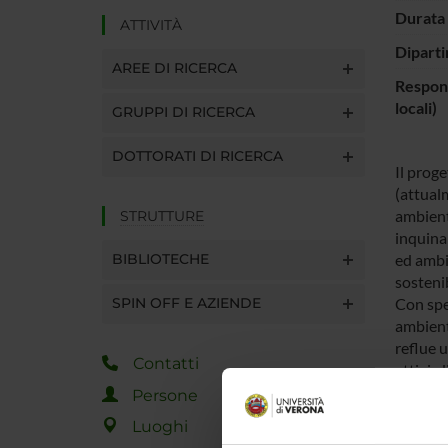
Durata 
ATTIVITÀ
Diparti
AREE DI RICERCA
Respons
locali)
GRUPPI DI RICERCA
DOTTORATI DI RICERCA
Il prog
(attualm
ambienta
STRUTTURE
inquinan
BIBLIOTECHE
ed ambie
sostenib
SPIN OFF E AZIENDE
Con spec
ambient
reflue u
Contatti
attivi, 
delle te
Persone
impiant
Luoghi