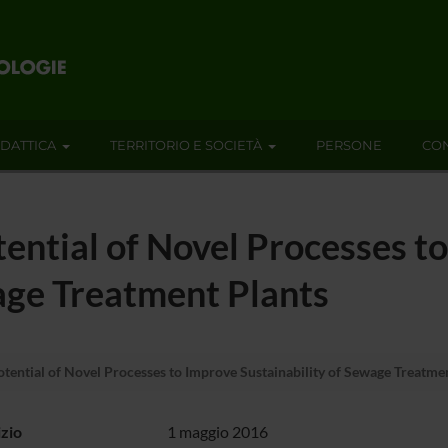
IDATTICA
TERRITORIO E SOCIETÀ
PERSONE
CON
ential of Novel Processes t
age Treatment Plants
tential of Novel Processes to Improve Sustainability of Sewage Treatme
izio
1 maggio 2016