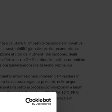
e e valutare gli impatti di tecnologie innovative
ulla sostenibilità globale, tecnica, economica ed
ione al ciclo dei nutrienti, del carbonio, degli
d effetto serra (GHG). Infine, le analisi economiche
cisioni guideranno le scelte tecnologiche più
 progetto internazionale, Pioneer_STP validerà in
erà la sostanza organica presente nelle acque
iciente rispetto ai processi convenzionali a fanghi
e all’analisi della sostenibilità (LCA, LCC, ERA)
isioni per l’integrazione delle tecnologie in