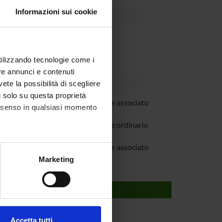
Informazioni sui cookie
Dipartimento
utilizzando tecnologie come i
re annunci e contenuti
vete la possibilità di scegliere
li solo su questa proprietà
mpis
Professore associato
consenso in qualsiasi momento
anini
Professore ordinario
amboni
Professore associato
alche metro,
Marketing
e specifiche (impronte
ezione dettagli
. Puoi
ied plant biology
Accetta tutti