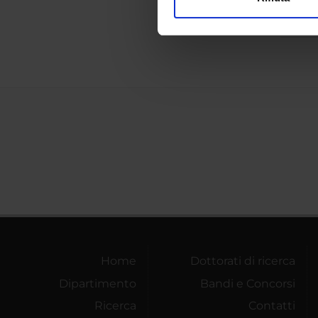
Utilizziamo i cookie per perso
Chemic
nostro traffico. Condividiamo 
di analisi dei dati web, pubbl
che hanno raccolto dal tuo uti
Home
Dottorati di ricerca
Dipartimento
Bandi e Concorsi
Ricerca
Contatti