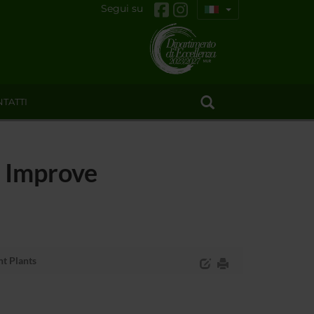
Segui su
TATTI
o Improve
nt Plants