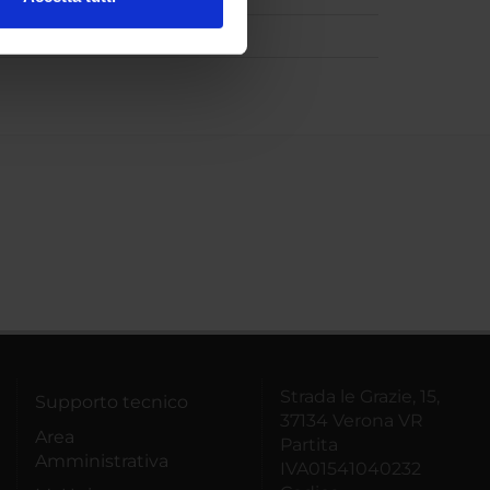
l media e per analizzare il
ostri partner che si occupano
azioni che hai fornito loro o
Strada le Grazie, 15,
Supporto tecnico
37134 Verona VR
Area
Partita
Amministrativa
IVA01541040232