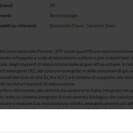
(mesi)
39
menti
Biotecnologie
abili (o referenti
Bolzonella David
,
Varanini Zeno
etto internazionale Pioneer_STP vuole quantificare sperimentalment
ente sviluppate a scala di laboratorio o pilota o pre-industriale) s
le, degli impianti di depurazione delle acque reflue urbane, in relaz
ti emergenti (IE), dei consumi energetici e delle emissioni di gas a
ntali del ciclo di vita (LCA e LCC) e il sistema di supporto alle de
ili nei futuri impianti di depurazione.
ifico riferimento alle attività da condurre in Italia, integrate nel
e reale un sistema integrato di trattamento biologico che valorizz
rbane e realizzerà la rimozione via-nitrito, energeticamente più eff
di azoto e fosforo da surnatanti anaerobici. UNIVR collaborerà inoltr
cnologie testate ed alla validazione del sistema di supporto alle dec
i di trattamento acque reflue urbane.