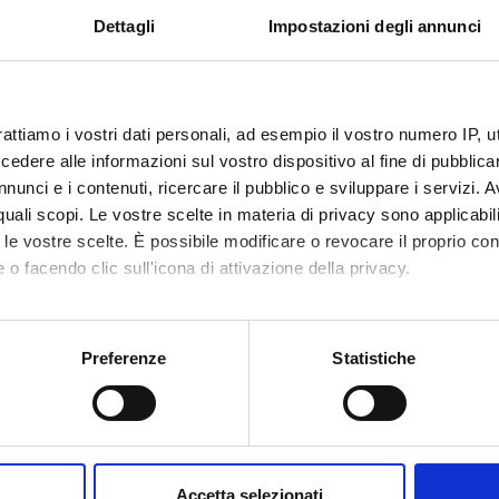
Dettagli
Impostazioni degli annunci
 FINANZIATORI:
Finanziamento:
assegnato e gestito dal 
rattiamo i vostri dati personali, ad esempio il vostro numero IP, 
dere alle informazioni sul vostro dispositivo al fine di pubblica
ECIPANTI AL PROGETTO
nunci e i contenuti, ricercare il pubblico e sviluppare i servizi. A
r quali scopi. Le vostre scelte in materia di privacy sono applicabi
olzonella
Professore ordinario
Silvia La
to le vostre scelte. È possibile modificare o revocare il proprio 
 o facendo clic sull'icona di attivazione della privacy.
a Felis
Professore ordinario
Zeno Var
mo anche:
Frison
Professore associato
Anita Z
oni sulla tua posizione geografica, con un'approssimazione di qu
Preferenze
Statistiche
spositivo, scansionandolo attivamente alla ricerca di caratteristich
DI RICERCA COINVOLTE DAL PROGETTO
aborati i tuoi dati personali e imposta le tue preferenze nella
s
consenso in qualsiasi momento dalla Dichiarazione sui cookie.
ltura ed enologia
lture related to crop production, soil biology and cultivation, appl
Accetta selezionati