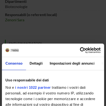
Dipartimenti
Biotecnologie
Responsabili (o referenti locali)
Zenoni Sara
ENTI FINANZIATORI:
MUR - Ministero dell'Università e della Ricerca
Finanziamento:
assegnato e gestito dal Dipartimento
Consenso
Dettagli
Impostazioni degli annunci
In
PARTECIPANTI AL PROGETTO
Uso responsabile dei dati
Noi e
i nostri 1022 partner
trattiamo i vostri dati
Sara Zenoni
Professore associato
personali, ad esempio il vostro numero IP, utilizzando
tecnologie come i cookie per memorizzare e accedere
alle informazioni sul vostro dispositivo al fine di