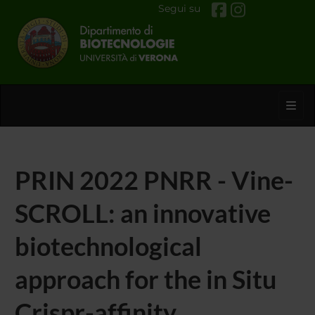
Segui su
Toggl
PRIN 2022 PNRR - Vine-
SCROLL: an innovative
biotechnological
approach for the in Situ
Crispr-affinity