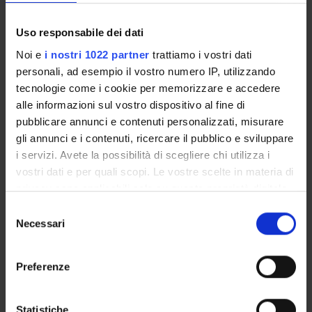
RISULTATI
Questo progetto ha lo scopo di sviluppare formulazioni
Uso responsabile dei dati
innovative di fertilizzanti arricchiti con folati, Se e Zn,
Noi e
i nostri 1022 partner
trattiamo i vostri dati
per la crescita di piante il cui consumo alimentare
personali, ad esempio il vostro numero IP, utilizzando
consenta di modulare efficacemente meccanismi
tecnologie come i cookie per memorizzare e accedere
epigenetici e quindi aprire nuove frontiere di
alle informazioni sul vostro dispositivo al fine di
prevenzione attraverso un’appropriata strategia
pubblicare annunci e contenuti personalizzati, misurare
bioalimentare.
gli annunci e i contenuti, ricercare il pubblico e sviluppare
MAIN PARTNER
i servizi. Avete la possibilità di scegliere chi utilizza i
FABBRICA COOPERATIVA PERFOSFATI CEREA
vostri dati e per quali scopi. Le vostre scelte in materia di
privacy sono applicabili solo su questa proprietà digitale
in cui avete effettuato le vostre scelte. È possibile
Selezione
ENTI FINANZIATORI:
modificare o revocare il proprio consenso in qualsiasi
Necessari
del
momento dalla Dichiarazione sui cookie o facendo clic
consenso
Finanziamento:
assegnato e gestito da un ente esterno
sull'icona di attivazione della privacy.
all'ateneo
Preferenze
Con il tuo consenso, vorremmo anche:
raccogliere informazioni sulla tua posizione
Statistiche