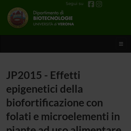
Segui su
Toggl
JP2015 - Effetti
epigenetici della
biofortificazione con
folati e microelementi in
piante ad uso alimentare