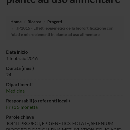
Home
Ricerca
Progetti
JP2015 - Effetti epigenetici della biofortificazione con
folati e microelementi in piante ad uso alimentare
Data inizio
1 febbraio 2016
Durata (mesi)
24
Dipartimenti
Medicina
Responsabili (o referenti locali)
Friso Simonetta
Parole chiave
JOINT PROJECT, EPIGENETICS, FOLATE, SELENIUM,
BIOFORTIFICATION, DNA METHYLATION, FOLIC ACID,