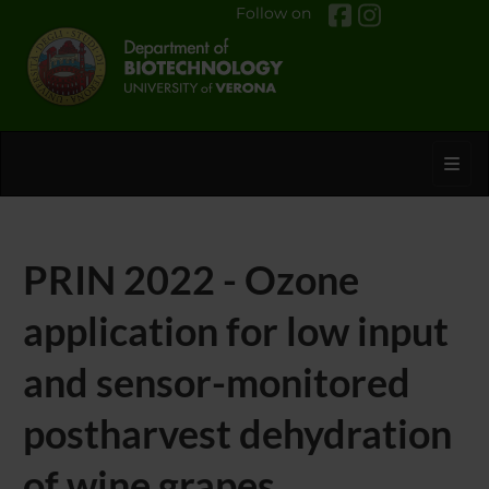
Follow on
Toggl
PRIN 2022 - Ozone
application for low input
and sensor-monitored
postharvest dehydration
of wine grapes