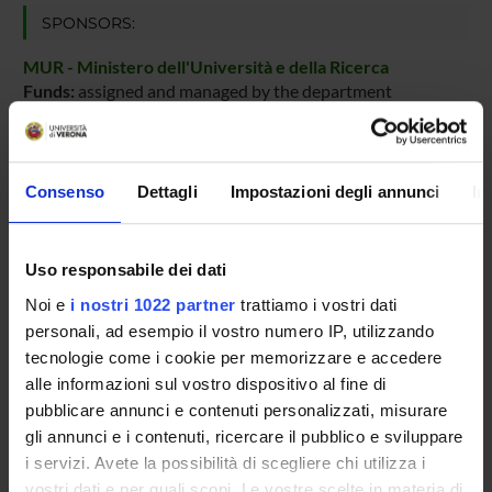
SPONSORS:
MUR - Ministero dell'Università e della Ricerca
Funds:
assigned and managed by the department
PROJECT PARTICIPANTS
Consenso
Dettagli
Impostazioni degli annunci
In
Giovanni Battista Tornielli
Professor from another university
Uso responsabile dei dati
Noi e
i nostri 1022 partner
trattiamo i vostri dati
personali, ad esempio il vostro numero IP, utilizzando
RESEARCH AREAS INVOLVED IN THE PROJECT
tecnologie come i cookie per memorizzare e accedere
Viticoltura ed enologia
alle informazioni sul vostro dispositivo al fine di
Agriculture related to crop production, soil biology and cultiv
pubblicare annunci e contenuti personalizzati, misurare
gli annunci e i contenuti, ricercare il pubblico e sviluppare
i servizi. Avete la possibilità di scegliere chi utilizza i
vostri dati e per quali scopi. Le vostre scelte in materia di