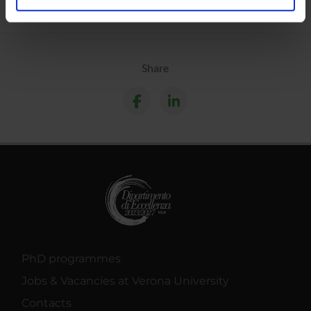
analizzare il nostro traffico. Condividiamo inoltre
informazioni sul modo in cui utilizzi il nostro sito con i
nostri partner che si occupano di analisi dei dati web,
pubblicità e social media, i quali potrebbero combinarle
Share
con altre informazioni che hai fornito loro o che hanno
raccolto dal tuo utilizzo dei loro servizi.
PhD programmes
Jobs & Vacancies at Verona University
Contacts