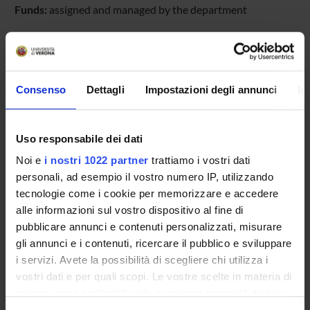
Funds:
assigned and managed by the department
PROJECT PARTICIPANTS
Consenso
Dettagli
Impostazioni degli annunci
In
Massimo Delledonne
Full Professor
Uso responsabile dei dati
Noi e
i nostri 1022 partner
trattiamo i vostri dati
RESEARCH AREAS INVOLVED IN THE PROJECT
personali, ad esempio il vostro numero IP, utilizzando
Viticoltura ed enologia
tecnologie come i cookie per memorizzare e accedere
Genomics, comparative genomics, functional genomics
alle informazioni sul vostro dispositivo al fine di
pubblicare annunci e contenuti personalizzati, misurare
gli annunci e i contenuti, ricercare il pubblico e sviluppare
i servizi. Avete la possibilità di scegliere chi utilizza i
vostri dati e per quali scopi. Le vostre scelte in materia di
ACTIVITIES
privacy sono applicabili solo su questa proprietà digitale
in cui avete effettuato le vostre scelte. È possibile