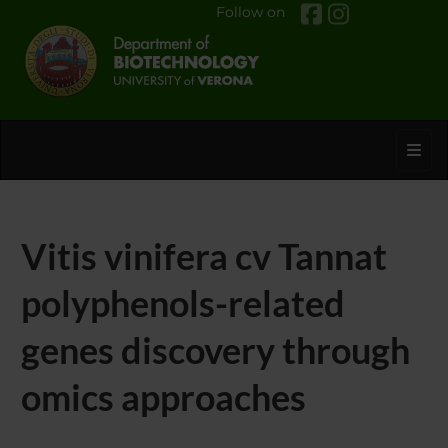
Follow on
Toggl
Vitis vinifera cv Tannat
polyphenols-related
genes discovery through
omics approaches